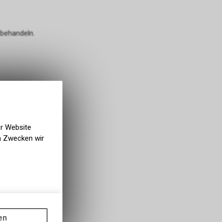
 behandeln.
er Website
en Zwecken wir
gen auf
ots, wie die
en