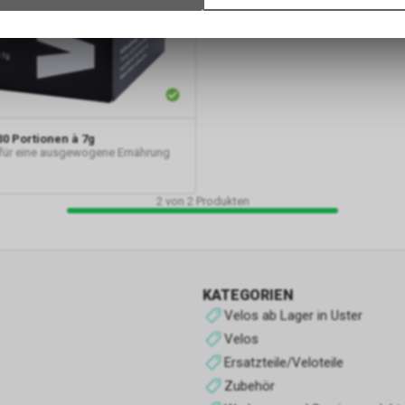
Verwendung des Warenkorbs, zu ermöglichen. Bitte beachten Sie, d
gespeicherten Daten keinerlei Rückschlüsse auf Ihre persönlichen I
zulassen.
Funktionale Cookies
Funktionale Cookies sind für die Bereitstellung der Dienste des Shop
den ordnungsgemäßen Betrieb unbedingt erforderlich, daher ist es n
0 Portionen à 7g
möglich, ihre Verwendung abzulehnen. Sie ermöglichen es dem Benu
für eine ausgewogene Ernährung
unsere Website zu navigieren und die verschiedenen Optionen oder 
nutzen, die auf dieser vorhanden sind.
2
von
2
Produkten
Werbe-Cookies
Sie sind diejenigen, die Informationen über die Anzeigen sammeln, d
Benutzern der Website angezeigt werden. Sie können anonym sein, 
KATEGORIEN
Informationen über die angezeigten Werbeflächen sammeln, ohne 
Velos ab Lager in Uster
zu identifizieren, oder personalisiert, wenn sie personenbezogene D
Benutzers des Shops durch einen Dritten sammeln, um diese Werbe
Velos
personalisieren.
Ersatzteile/Veloteile
Zubehör
Analyse-Cookies