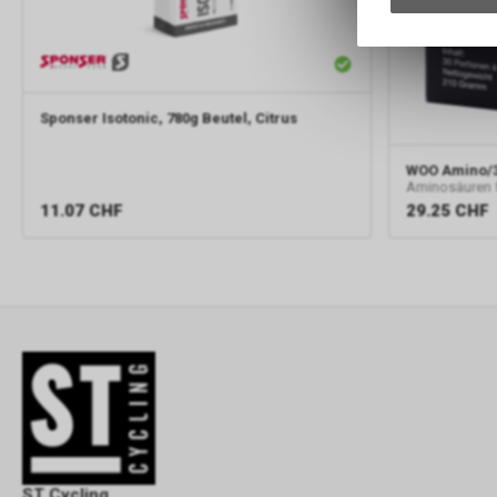
Sponser
Isotonic, 780g Beutel, Citrus
WOO
Amino/3
Aminosäuren 
11.07
CHF
29.25
CHF
ST Cycling