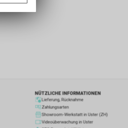
ass die
nformationen
s sowie für
icht
tzer, durch
Dienste zu
ie den
wenn sie nur
NÜTZLICHE INFORMATIONEN
den Benutzer
Lieferung, Rücknahme
aten des
flächen zu
Zahlungsarten
Showroom-Werkstatt in Uster (ZH)
Videoüberwachung in Uster