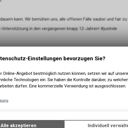
r:
 dauern kann. Wir bemühen uns, alle offenen Fälle sauber und fair zu
 Unterstützung in den vergangenen knapp 12-Jahren! #justride
tenschutz-Einstellungen bevorzugen Sie?
Sortieren nach
t
Relevanz
er Online-Angebot bestmöglich nutzen können, setzen wir auf unser
nliche Technologien ein. Sie haben die Kontrolle darüber, zu welch
arbeiten dürfen. Eine kommerzielle Verwendung ist ausgeschlossen.
ärung
Technische Funktionen
Wir erfassen und speichern bestimmte Interaktionen und Einstellun
Ihrem Gerät, um die grundlegenden Funktionen unseres Online-Angeb
Alle akzeptieren
Individuell verwalt