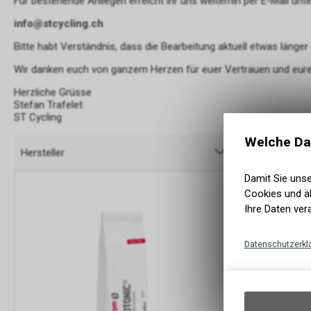
Für bestehende Anliegen erreicht ihr uns weiterhin per E-Mail unte
info@stcycling.ch
Bitte habt Verständnis, dass die Bearbeitung aktuell etwas länger
Wir danken euch von ganzem Herzen für euer Vertrauen und eure
Herzliche Grüsse
Stefan Trafelet
ST Cycling
Welche Da
Hersteller
Verfügbarkei
Damit Sie uns
Cookies und äh
Ihre Daten ver
Datenschutzerkl