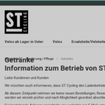
Velos ab Lager in Uster
Velos
Ersatzteile/Veloteil
Getränke
Startseite
Ernährung / Pflege
Getränke
Information zum Betrieb von S
Liebe Kundinnen und Kunden
Wir möchten euch informieren, dass ST Cycling den Ladenbetrie
Ab diesem Zeitpunkt nehmen wir keine neuen Bestellungen, Rese
werden wir einzeln prüfen und nach Möglichkeit geordnet abschli