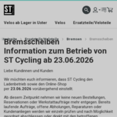
Velos ab Lager in Uster
Velos
Ersatzteile/Veloteile
Startseite
Bremsscheiben
Ersatzteile/Veloteile
Bremsen
Bremsscheiben
Information zum Betrieb von
ST Cycling ab 23.06.2026
Liebe Kundinnen und Kunden
Wir möchten euch informieren, dass ST Cycling den
Ladenbetrieb sowie den Online-Shop
per
23.06.2026
vorübergehend einstellt.
Ab diesem Zeitpunkt nehmen wir keine neuen Bestellungen,
Reservationen oder Werkstattaufträge mehr entgegen. Bereits
laufende Aufträge, offene Abholungen, Reparaturen oder
Kundenanliegen werden wir einzeln prüfen und nach Möglichkeit
geordnet abschliessen oder direkt mit den betroffenen