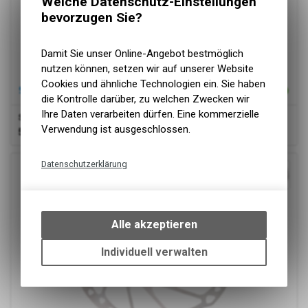
Welche Datenschutz-Einstellungen
bevorzugen Sie?
Damit Sie unser Online-Angebot bestmöglich
nutzen können, setzen wir auf unserer Website
Cookies und ähnliche Technologien ein. Sie haben
die Kontrolle darüber, zu welchen Zwecken wir
Ihre Daten verarbeiten dürfen. Eine kommerzielle
Shimano
RT-MT900
Verwendung ist ausgeschlossen.
53.76
CHF
Datenschutzerklärung
Technische Funktionen
Wir erfassen und speichern
bestimmte Interaktionen und
Alle akzeptieren
Einstellungen auf Ihrem Gerät,
um die grundlegenden
Individuell verwalten
Funktionen unseres Online-
Angebots, wie die Verwendung
des Warenkorbs, zu
ermöglichen. Bitte beachten Sie,