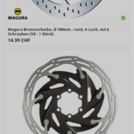
Magura
Bremsscheibe, Ø 180mm , rund, 6-Loch, mit 6
Schrauben (VE : 1 Stück)
14.39
CHF