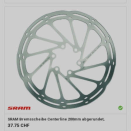
SRAM
Bremsscheibe Centerline 200mm abgerundet,
37.75
CHF