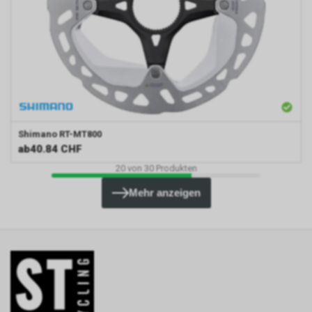
Shimano
RT-MT800
ab
40.84 CHF
20
von
30
Produkten
Mehr anzeigen