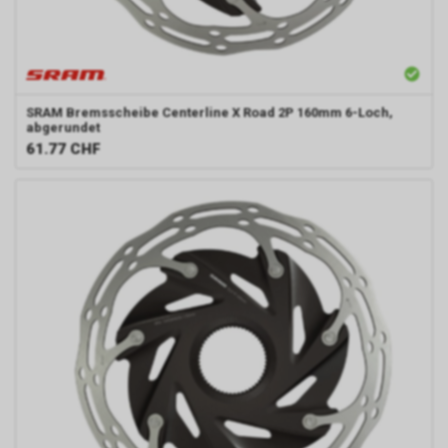
SRAM
Bremsscheibe Centerline X Road 2P 160mm 6-Loch,
abgerundet
61.77
CHF