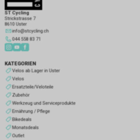
ST Cycling
Strickstrasse 7
8610 Uster
info
@
stcycling.ch
044 558 83 71
KATEGORIEN
Velos ab Lager in Uster
Velos
Ersatzteile/Veloteile
Zubehör
Werkzeug und Serviceprodukte
Ernährung / Pflege
Bikedeals
Monatsdeals
Outlet