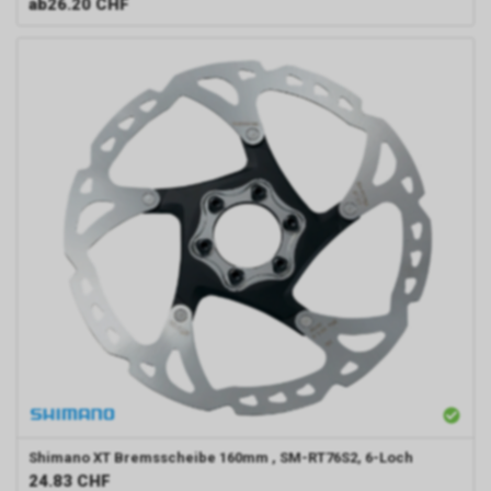
ab
26.20 CHF
Shimano
XT Bremsscheibe 160mm , SM-RT76S2, 6-Loch
24.83
CHF