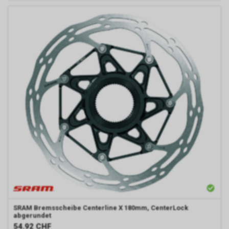
SRAM
Bremsscheibe Centerline X 180mm, CenterLock
abgerundet
54.92
CHF