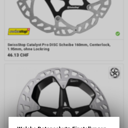
SwissStop
Catalyst Pro DISC Scheibe 160mm, Centerlock,
1.95mm, ohne Lockring
46.13
CHF