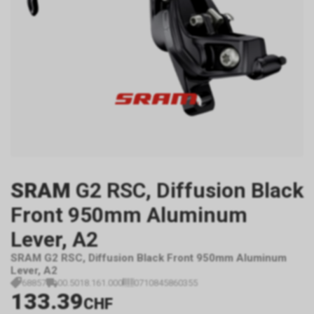
SRAM
G2 RSC, Diffusion Black
Front 950mm Aluminum
Lever, A2
SRAM G2 RSC, Diffusion Black Front 950mm Aluminum
Lever, A2
68857
00.5018.161.000
0710845860355
133.39
CHF