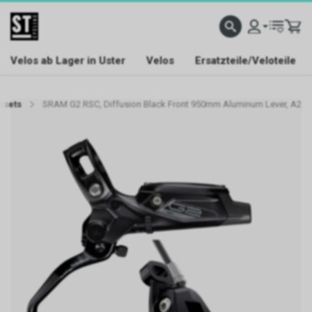
Velos ab Lager in Uster
Velos
Ersatzteile/Veloteile
ssets
SRAM G2 RSC, Diffusion Black Front 950mm Aluminum Lever, A2