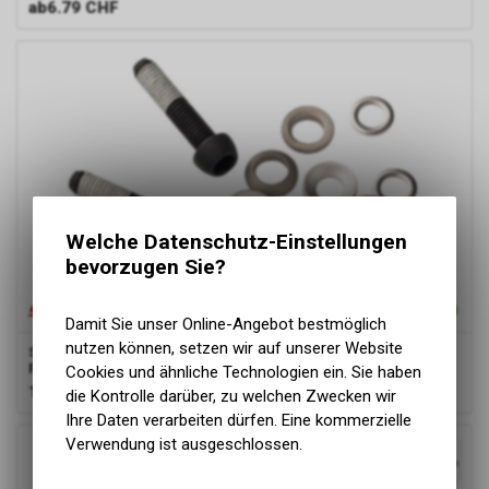
ab
6.79 CHF
Welche Datenschutz-Einstellungen
bevorzugen Sie?
Damit Sie unser Online-Angebot bestmöglich
nutzen können, setzen wir auf unserer Website
SRAM
Adapter / Bremssattel Schrauben Kit Flat Mount 0F/20F
Front 140/Front 160
Cookies und ähnliche Technologien ein. Sie haben
15.33
CHF
die Kontrolle darüber, zu welchen Zwecken wir
Ihre Daten verarbeiten dürfen. Eine kommerzielle
Verwendung ist ausgeschlossen.