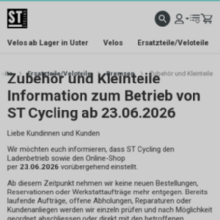
Velos ab Lager in Uster
Velos
Ersatzteile/Veloteile
seite
Zubehör und Kleinteile
Ersatzteile/Veloteile
Bremsen
Zubehör und Kleinteile
Information zum Betrieb von
ST Cycling ab 23.06.2026
Liebe Kundinnen und Kunden
Wir möchten euch informieren, dass ST Cycling den
Ladenbetrieb sowie den Online-Shop
per
23.06.2026
vorübergehend einstellt.
Ab diesem Zeitpunkt nehmen wir keine neuen Bestellungen,
Reservationen oder Werkstattaufträge mehr entgegen. Bereits
laufende Aufträge, offene Abholungen, Reparaturen oder
Kundenanliegen werden wir einzeln prüfen und nach Möglichkeit
geordnet abschliessen oder direkt mit den betroffenen