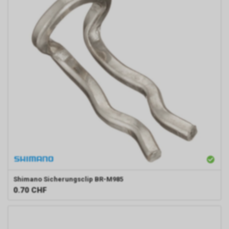
Shimano
Sicherungsclip BR-M985
0.70
CHF