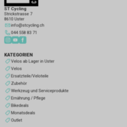
ST Cycling
Strickstrasse 7
8610 Uster
info
@
stcycling.ch
044 558 83 71
KATEGORIEN
Velos ab Lager in Uster
Velos
Ersatzteile/Veloteile
Zubehör
Werkzeug und Serviceprodukte
Ernährung / Pflege
Bikedeals
Monatsdeals
Outlet