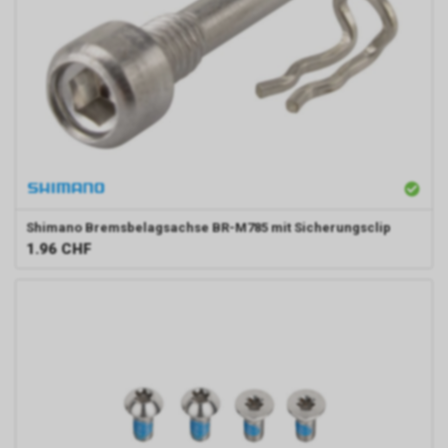
Shimano
Bremsbelagsachse BR-M785 mit Sicherungsclip
1.96
CHF