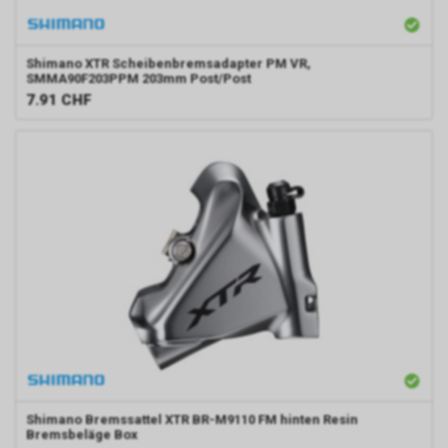
Shimano
XTR Scheibenbremsadapter PM VR,
SMMA90F203PPM 203mm Post/Post
7.91
CHF
Shimano
Bremssattel XTR BR-M9110 FM hinten Resin
Bremsbeläge Box