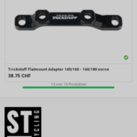
Trickstuff
Flatmount Adapter 140/160 - 160/180 vorne
38.75
CHF
15
von
15
Produkten