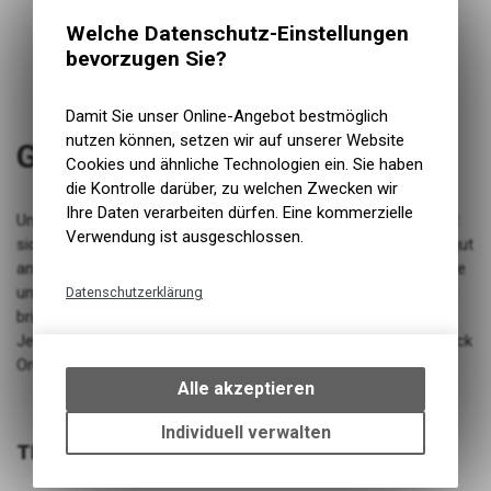
Welche Datenschutz-Einstellungen
bevorzugen Sie?
Damit Sie unser Online-Angebot bestmöglich
nutzen können, setzen wir auf unserer Website
Grippler Grip Lock-On 30mm
Cookies und ähnliche Technologien ein. Sie haben
die Kontrolle darüber, zu welchen Zwecken wir
Ihre Daten verarbeiten dürfen. Eine kommerzielle
Unser patentiertes Compound und Diamantschliff-Finish fühlt
Verwendung ist ausgeschlossen.
sich sowohl mit Handschuhen als auch mit blossen Händen gut
an und mit dem rampenförmigen Griffprofil auf der Fingerseite
und der unterschiedlichen Greiftiefe auf der Handflächenseite
Datenschutzerklärung
bringt Grippler Sie auf ein höheres Niveau der Digitalisierung.
Technische Funktionen
Jetzt in 10 Farben und zwei Grössen erhältlich, mit Double Lock
Wir erfassen und speichern
Ons.
bestimmte Interaktionen und
Alle akzeptieren
Einstellungen auf Ihrem Gerät,
um die grundlegenden
Individuell verwalten
Funktionen unseres Online-
TECHNISCHE DATEN
Angebots, wie die Verwendung