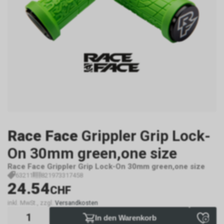
Race Face
Grippler Grip Lock-
On 30mm green,one size
Race Face Grippler Grip Lock-On 30mm green,one size
63211
821973317458
24.54
CHF
inkl. MwSt., zzgl.
Versandkosten
In den Warenkorb