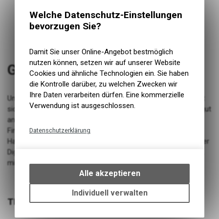
Welche Datenschutz-Einstellungen
bevorzugen Sie?
Damit Sie unser Online-Angebot bestmöglich
nutzen können, setzen wir auf unserer Website
Grippler Grip Lock-On 33mm
Cookies und ähnliche Technologien ein. Sie haben
die Kontrolle darüber, zu welchen Zwecken wir
Ihre Daten verarbeiten dürfen. Eine kommerzielle
Unser patentiertes Compound und Diamantschliff-Finish fühlt
Verwendung ist ausgeschlossen.
sich sowohl mit Handschuhen als auch mit blossen Händen gut
an - und mit dem rampenförmigen Griffprofil auf der
Fingerseite und der unterschiedlichen Greiftiefe auf der
Datenschutzerklärung
Handflächenseite bringt Grippler Sie auf ein höheres Niveau der
Technische Funktionen
Digitalisierung. Jetzt in 10 Farben und zwei Grössen erhältlich,
Wir erfassen und speichern
mit Double Lock Ons.
bestimmte Interaktionen und
Alle akzeptieren
Einstellungen auf Ihrem Gerät,
um die grundlegenden
Individuell verwalten
Funktionen unseres Online-
TECHNISCHE DATEN
Angebots, wie die Verwendung