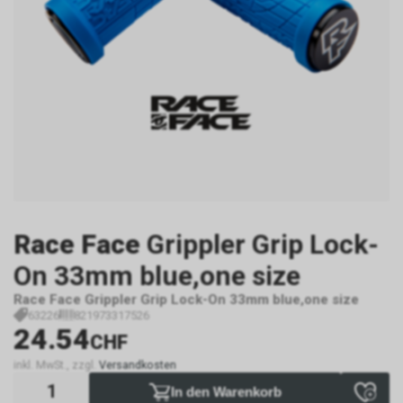
Race Face
Grippler Grip Lock-
On 33mm blue,one size
Race Face Grippler Grip Lock-On 33mm blue,one size
63226
821973317526
24.54
CHF
inkl. MwSt., zzgl.
Versandkosten
In den Warenkorb