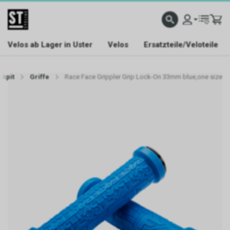
Velos ab Lager in Uster
Velos
Ersatzteile/Veloteile
ckpit
Griffe
Race Face Grippler Grip Lock-On 33mm blue,one size