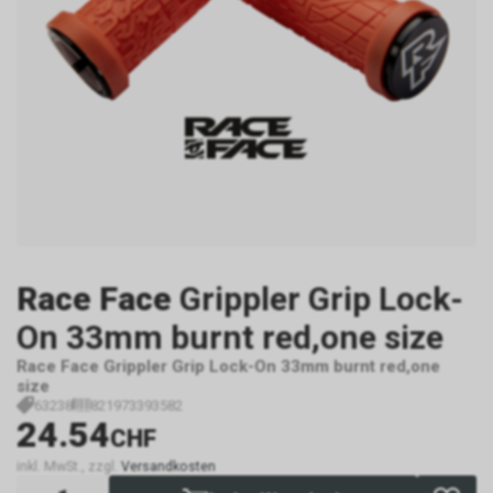
Race Face
Grippler Grip Lock-
On 33mm burnt red,one size
Race Face Grippler Grip Lock-On 33mm burnt red,one
size
63238
821973393582
24.54
CHF
inkl. MwSt., zzgl.
Versandkosten