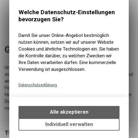
Welche Datenschutz-Einstellungen
bevorzugen Sie?
Damit Sie unser Online-Angebot bestmöglich
nutzen können, setzen wir auf unserer Website
Grippler Grip Lock-On 33mm
Cookies und ähnliche Technologien ein. Sie haben
die Kontrolle darüber, zu welchen Zwecken wir
Ihre Daten verarbeiten dürfen. Eine kommerzielle
Unser patentiertes Compound und Diamantschliff-Finish fühlt
Verwendung ist ausgeschlossen.
sich sowohl mit Handschuhen als auch mit blossen Händen gut
an - und mit dem rampenförmigen Griffprofil auf der
Datenschutzerklärung
Fingerseite und der unterschiedlichen Greiftiefe auf der
Handflächenseite bringt Grippler Sie auf ein höheres Niveau der
Technische Funktionen
Digitalisierung. Jetzt in 10 Farben und zwei Grössen erhältlich,
Wir erfassen und speichern
mit Double Lock Ons.
bestimmte Interaktionen und
Alle akzeptieren
Einstellungen auf Ihrem Gerät,
um die grundlegenden
Individuell verwalten
Funktionen unseres Online-
TECHNISCHE DATEN
Angebots, wie die Verwendung