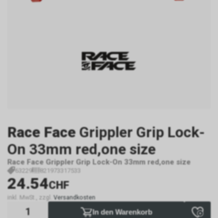
Race Face
Grippler Grip Lock-
On 33mm red,one size
Race Face Grippler Grip Lock-On 33mm red,one size
63229
821973317533
24.54
CHF
inkl. MwSt., zzgl.
Versandkosten
In den Warenkorb