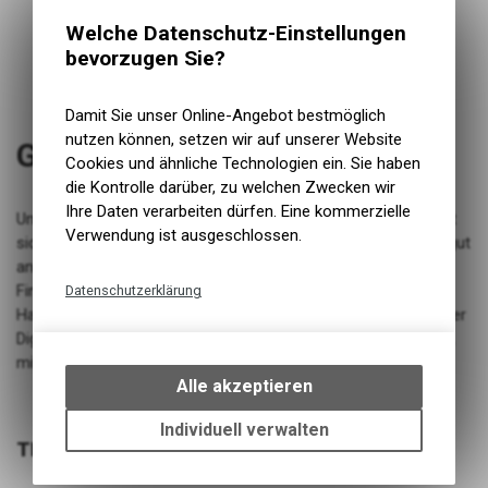
Welche Datenschutz-Einstellungen
bevorzugen Sie?
Damit Sie unser Online-Angebot bestmöglich
nutzen können, setzen wir auf unserer Website
Grippler Grip Lock-On 33mm
Cookies und ähnliche Technologien ein. Sie haben
die Kontrolle darüber, zu welchen Zwecken wir
Ihre Daten verarbeiten dürfen. Eine kommerzielle
Unser patentiertes Compound und Diamantschliff-Finish fühlt
Verwendung ist ausgeschlossen.
sich sowohl mit Handschuhen als auch mit blossen Händen gut
an - und mit dem rampenförmigen Griffprofil auf der
Fingerseite und der unterschiedlichen Greiftiefe auf der
Datenschutzerklärung
Handflächenseite bringt Grippler Sie auf ein höheres Niveau der
Technische Funktionen
Digitalisierung. Jetzt in 10 Farben und zwei Grössen erhältlich,
Wir erfassen und speichern
mit Double Lock Ons.
bestimmte Interaktionen und
Alle akzeptieren
Einstellungen auf Ihrem Gerät,
um die grundlegenden
Individuell verwalten
Funktionen unseres Online-
TECHNISCHE DATEN
Angebots, wie die Verwendung