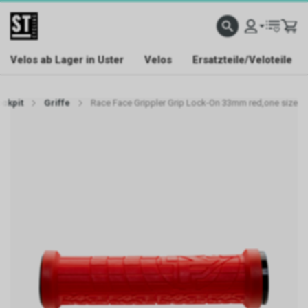
Velos ab Lager in Uster
Velos
Ersatzteile/Veloteile
ckpit
Griffe
Race Face Grippler Grip Lock-On 33mm red,one size