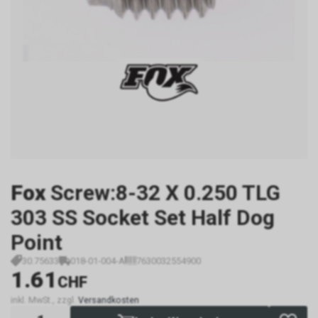
Fox
Screw:8-32 X 0.250 TLG
303 SS Socket Set Half Dog
Point
30.75633
018-01-004-A
7630032554900
1.61
CHF
inkl. MwSt., zzgl.
Versandkosten