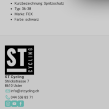
Kurzbezeichnung: Spritzschutz
Typ: 36-38
Marke: FOX
Farbe: schwarz
ST Cycling
Strickstrasse 7
8610 Uster
info
@
stcycling.ch
044 558 83 71