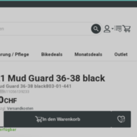
rung / Pflege
Bikedeals
Monatsdeals
Outlet
1 Mud Guard 36-38 black
ud Guard 36-38 black803-01-441
611056139233
0
CHF
zzgl.
Versandkosten
In den Warenkorb
verfügbar