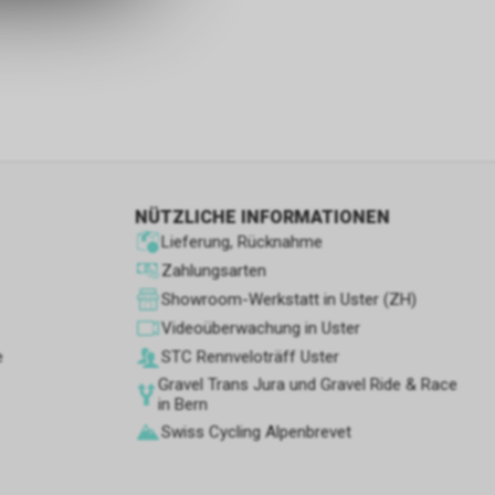
s sowie für
icht
tzer, durch
Dienste zu
NÜTZLICHE INFORMATIONEN
Lieferung, Rücknahme
ie den
wenn sie nur
Zahlungsarten
den Benutzer
Showroom-Werkstatt in Uster (ZH)
aten des
Videoüberwachung in Uster
flächen zu
e
STC Rennve­loträff Uster
Gravel Trans Jura und Gravel Ride & Race
in Bern
Swiss Cycling Alpenbrevet
 Geschäft,
 und
ber die