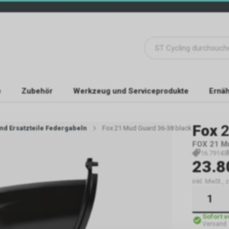
e
Zubehör
Werkzeug und Serviceprodukte
Ernäh
Fox
2
und Ersatzteile Federgabeln
Fox 21 Mud Guard 36-38 black
FOX 21 M
16.79143
23.8
inkl. MwSt., 
Sofort 
Versand