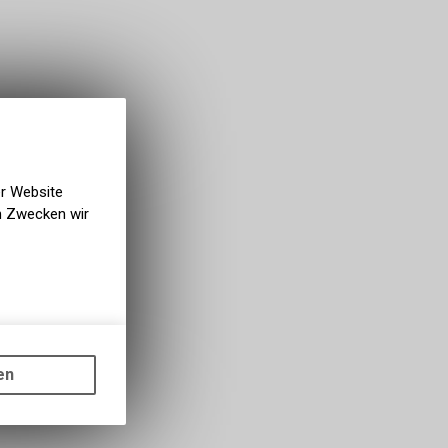
er Website
en Zwecken wir
gen auf
ots, wie die
en
ass die
nformationen