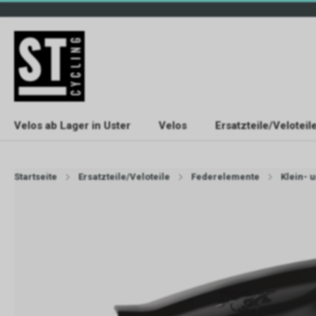
Velos ab Lager in Uster
Velos
Ersatzteile/Veloteil
Startseite
Ersatzteile/Veloteile
Federelemente
Klein- 