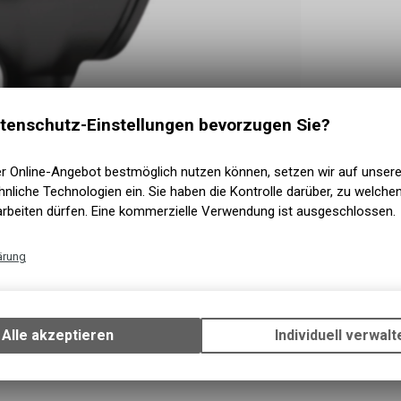
tenschutz-Einstellungen bevorzugen Sie?
er Online-Angebot bestmöglich nutzen können, setzen wir auf unser
nliche Technologien ein. Sie haben die Kontrolle darüber, zu welch
arbeiten dürfen. Eine kommerzielle Verwendung ist ausgeschlossen.
ärung
Technische Funktionen
Wir erfassen und speichern bestimmte Interaktionen und Einstellun
Ihrem Gerät, um die grundlegenden Funktionen unseres Online-Angeb
Alle akzeptieren
Individuell verwalt
Verwendung des Warenkorbs, zu ermöglichen. Bitte beachten Sie, d
gespeicherten Daten keinerlei Rückschlüsse auf Ihre persönlichen I
zulassen.