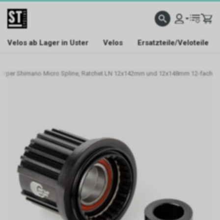
Velos ab Lager in Uster
Velos
Ersatzteile/Veloteile
körper Shimano Micro Spline, Ratchet LN 12x142mm und 12x148mm 12-fach