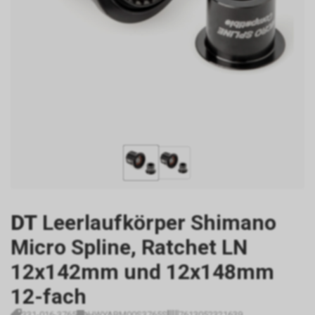
DT
Leerlaufkörper Shimano
Micro Spline, Ratchet LN
12x142mm und 12x148mm
12-fach
331-016-3765
HWYABM00S3765S
7613052321639