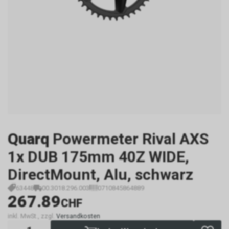
Quarq
Powermeter Rival AXS
1x DUB 175mm 40Z WIDE,
DirectMount, Alu, schwarz
63448
00.3018.296.003
0710845864889
267.89
CHF
inkl. MwSt., zzgl.
Versandkosten