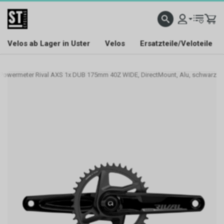
Velos ab Lager in Uster
Velos
Ersatzteile/Veloteile
Powermeter Rival AXS 1x DUB 175mm 40Z WIDE, DirectMount, Alu, schwarz