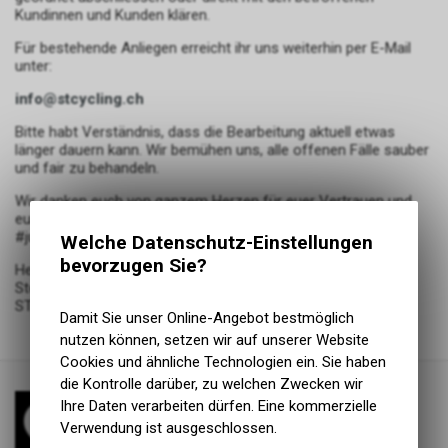
Kundinnen und Kunden klären.
Für bestehende Anliegen erreicht ihr uns weiterhin per E-Mail
unter:
info@stcycling.ch
Bitte habt Verständnis, dass die Bearbeitung aktuell etwas
länger dauern kann. Wir bemühen uns, alle offenen Fälle sauber
und fair zu behandeln.
Wir danken euch von ganzem Herzen für euer Vertrauen und
eure Unterstützung in den vergangenen knapp 12-Jahren!
#justride
Welche Datenschutz-Einstellungen
bevorzugen Sie?
Herzliche Grüsse
Stefan Trafelet
ST Cycling
Damit Sie unser Online-Angebot bestmöglich
nutzen können, setzen wir auf unserer Website
Cookies und ähnliche Technologien ein. Sie haben
die Kontrolle darüber, zu welchen Zwecken wir
Ihre Daten verarbeiten dürfen. Eine kommerzielle
Verwendung ist ausgeschlossen.