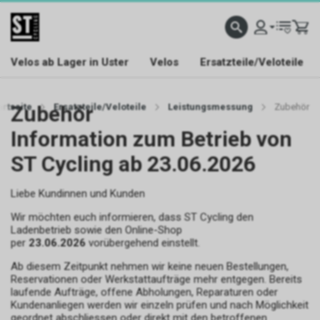
Velos ab Lager in Uster
Velos
Ersatzteile/Veloteile
artseite
Zubehör
Ersatzteile/Veloteile
Leistungsmessung
Zubehör
Information zum Betrieb von
ST Cycling ab 23.06.2026
Liebe Kundinnen und Kunden
Wir möchten euch informieren, dass ST Cycling den
Ladenbetrieb sowie den Online-Shop
per
23.06.2026
vorübergehend einstellt.
Ab diesem Zeitpunkt nehmen wir keine neuen Bestellungen,
Reservationen oder Werkstattaufträge mehr entgegen. Bereits
laufende Aufträge, offene Abholungen, Reparaturen oder
Kundenanliegen werden wir einzeln prüfen und nach Möglichkeit
geordnet abschliessen oder direkt mit den betroffenen