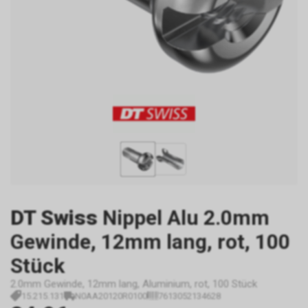
DT Swiss
Nippel Alu 2.0mm
Gewinde, 12mm lang, rot, 100
Stück
2.0mm Gewinde, 12mm lang, Aluminium, rot, 100 Stück
15.215.131
N0AA20120R0100
7613052134628