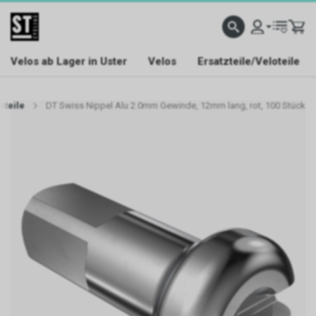
Velos ab Lager in Uster
Velos
Ersatzteile/Veloteile
oteile
DT Swiss Nippel Alu 2.0mm Gewinde, 12mm lang, rot, 100 Stück