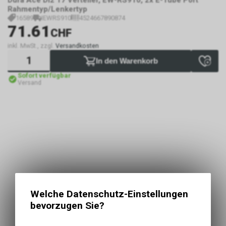
Dura Ace Di2 17 Verteiler, EW-RS910, 2x E-Tube Port
Rahmentyp/Lenkertyp
16589
IEWRS910
4524667890874
71.61
CHF
inkl. MwSt., zzgl.
Versandkosten
In den Warenkorb
Sofort verfügbar
Versand
Welche Datenschutz-Einstellungen
bevorzugen Sie?