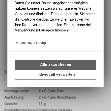
Damit Sie unser Online-Angebot bestmöglich
nutzen können, setzen wir auf unserer Website
Cookies und ähnliche Technologien ein. Sie haben
die Kontrolle darüber, zu welchen Zwecken wir
Ihre Daten verarbeiten dürfen. Eine kommerzielle
Verwendung ist ausgeschlossen.
Datenschutzerklärung
Technische Funktionen
Wir erfassen und speichern
bestimmte Interaktionen und
Alle akzeptieren
Interner Verteiler A in Rahmen- oder
Einstellungen auf Ihrem Gerät,
Lenkerversion
Eigenschaften
um die grundlegenden
Individuell verwalten
Gewicht: 11g
Funktionen unseres Online-
Angebots, wie die Verwendung
des Warenkorbs, zu
Montage vorne
2 x E-Tube Port
ermöglichen. Bitte beachten Sie,
Ausführung
2 x E-Tube Anschlüsse
dass die gespeicherten Daten
Gewicht
11 g
keinerlei Rückschlüsse auf Ihre
Funktionale Cookies
persönlichen Informationen
Produktbezeichnung
Elektrischer Verteiler