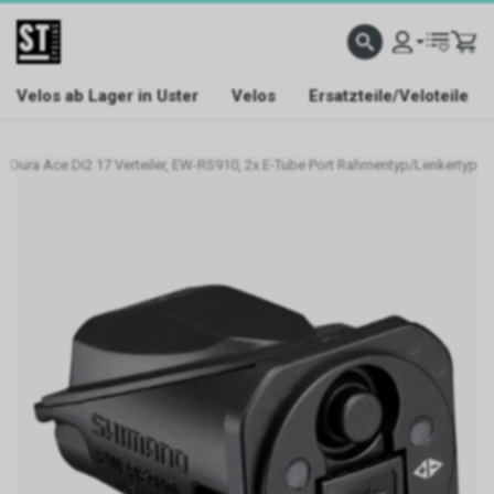
Velos ab Lager in Uster
Velos
Ersatzteile/Veloteile
 Dura Ace Di2 17 Verteiler, EW-RS910, 2x E-Tube Port Rahmentyp/Lenkertyp