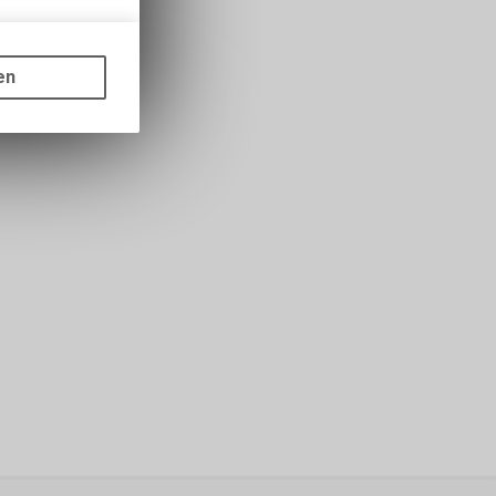
gen auf
ots, wie die
en
ass die
nformationen
s sowie für
icht
tzer, durch
Dienste zu
ie den
wenn sie nur
den Benutzer
aten des