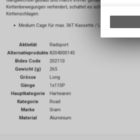
Gangwechsel gebaut und macht immer genau das, was du wills
Kettenbewegungen verhindert, schaltet es schneller, reduziert di
Kettenschlagen.
Medium Cage für max. 36T Kassette / Long Cage für max.
Aktivität
Radsport
Alternativprodukte
8204000145
Bidex Code
202110
Gewicht (g)
265
Grösse
Long
Gänge
1x11SP
Hauptkategorie
Hartwaren
Kategorie
Road
Marke
Sram
Material
Aluminium