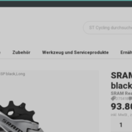
e
Zubehör
Werkzeug und Serviceprodukte
Ernäh
SRA
11SP black,Long
blac
SRAM Rear
D7541B
93.8
inkl. MwSt., 