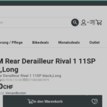
rung / Pflege
Bikedeals
Monatsdeals
Outlet
M
Rear Derailleur Rival 1 11SP
k,Long
 Derailleur Rival 1 11SP black,Long
00.7518.113.001
0710845807879
0
CHF
zzgl.
Versandkosten
In den Warenkorb