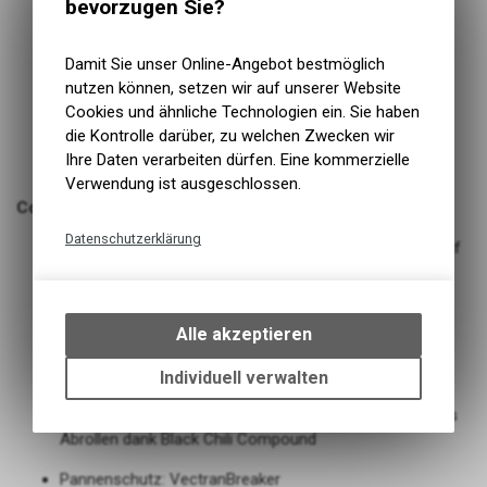
bevorzugen Sie?
Damit Sie unser Online-Angebot bestmöglich
nutzen können, setzen wir auf unserer Website
Cookies und ähnliche Technologien ein. Sie haben
die Kontrolle darüber, zu welchen Zwecken wir
Ihre Daten verarbeiten dürfen. Eine kommerzielle
Verwendung ist ausgeschlossen.
Continental Grand Prix 5000
Datenschutzerklärung
Die neue Ära im Rennradsport - der beste Allrounder auf
einem völlig neuen Level
Technische Funktionen
Grand Prix 5000 vs 4000 S II > 12% besserer
Wir erfassen und speichern
Rollwiderstand und 20% besserer Pannenschutz bei
bestimmte Interaktionen und
Alle akzeptieren
weniger Gewicht und erhöhtem Komfort
Einstellungen auf Ihrem Gerät,
Hervorragender Pannenschutz durch Vectran
um die grundlegenden
Individuell verwalten
Pannenschutzeinlage
Funktionen unseres Online-
Ausgezeichneter Grip, hohe Laufleistung und effizientes
Angebots, wie die Verwendung
Abrollen dank Black Chili Compound
des Warenkorbs, zu
ermöglichen. Bitte beachten Sie,
Pannenschutz: VectranBreaker
dass die gespeicherten Daten