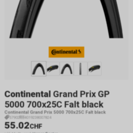
Continental
Grand Prix GP
5000 700x25C Falt black
Continental Grand Prix 5000 700x25C Falt black
57902
4019238007824
55.02
CHF