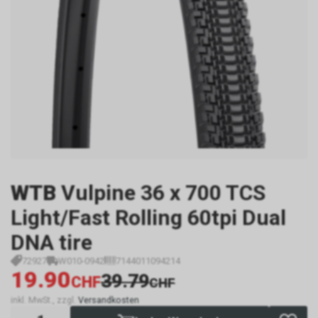
WTB
Vulpine 36 x 700 TCS
Light/Fast Rolling 60tpi Dual
DNA tire
72927
W010-0942
7144011094214
19.90
39.79
CHF
CHF
inkl. MwSt., zzgl.
Versandkosten