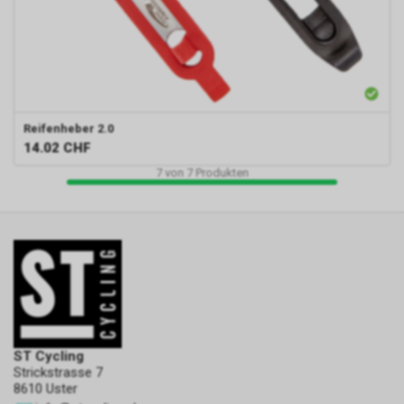
Reifenheber 2.0
14.02
CHF
7
von
7
Produkten
ST Cycling
Strickstrasse 7
8610 Uster