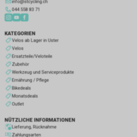
info
@
stcycling.ch
044 558 83 71
KATEGORIEN
Velos ab Lager in Uster
Velos
Ersatzteile/Veloteile
Zubehör
Werkzeug und Serviceprodukte
Ernährung / Pflege
Bikedeals
Monatsdeals
Outlet
NÜTZLICHE INFORMATIONEN
Lieferung, Rücknahme
Zahlungsarten