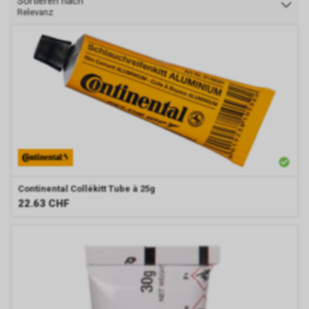
Sortieren nach
Relevanz
Continental
Collékitt Tube à 25g
22.63
CHF