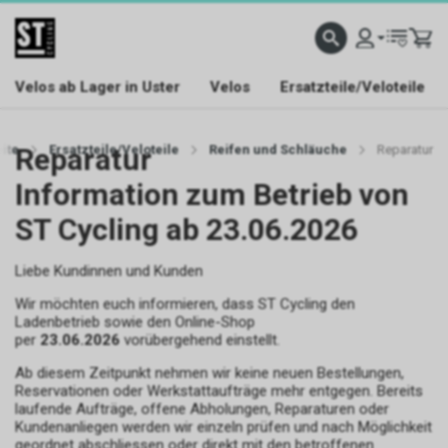
Velos ab Lager in Uster
Velos
Ersatzteile/Veloteile
eite
Reparatur
Ersatzteile/Veloteile
Reifen und Schläuche
Reparatur
Information zum Betrieb von
ST Cycling ab 23.06.2026
Liebe Kundinnen und Kunden
Wir möchten euch informieren, dass ST Cycling den
Ladenbetrieb sowie den Online-Shop
per
23.06.2026
vorübergehend einstellt.
Ab diesem Zeitpunkt nehmen wir keine neuen Bestellungen,
Reservationen oder Werkstattaufträge mehr entgegen. Bereits
laufende Aufträge, offene Abholungen, Reparaturen oder
Kundenanliegen werden wir einzeln prüfen und nach Möglichkeit
geordnet abschliessen oder direkt mit den betroffenen