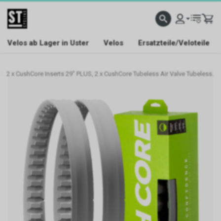
Velos ab Lager in Uster
Velos
Ersatzteile/Veloteile
. 2 x CushCore Inserts 29" PLUS, 2 x CushCore Tubeless Air Valve Tubeless.