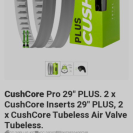
CushCore
Pro 29" PLUS. 2 x
CushCore Inserts 29" PLUS, 2
x CushCore Tubeless Air Valve
Tubeless.
CC-29PLUS-KIT
CC-29203
0653829499748