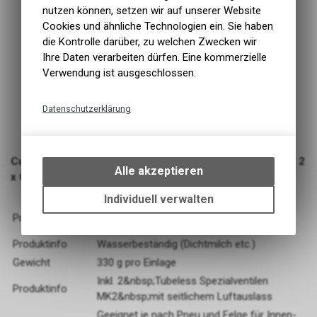
nutzen können, setzen wir auf unserer Website
Cookies und ähnliche Technologien ein. Sie haben
die Kontrolle darüber, zu welchen Zwecken wir
Ihre Daten verarbeiten dürfen. Eine kommerzielle
Verwendung ist ausgeschlossen.
Datenschutzerklärung
Technische Funktionen
Wir erfassen und speichern
CushCore Pro 29" PLUS. 2 x CushCore Inserts 29" PLUS, 2
bestimmte Interaktionen und
Alle akzeptieren
x CushCore Tubeless Air Valve Tubeless.
Einstellungen auf Ihrem Gerät,
um die grundlegenden
Individuell verwalten
29" PLUS Reifeninserts, aus einem
Funktionen unseres Online-
Produktinfo
Spezialschaum gespritzt, Made in Canada
Angebots, wie die Verwendung
des Warenkorbs, zu
Produktinfo
Wasserbeständig (Dichtmilch etc.)
ermöglichen. Bitte beachten Sie,
Gewicht
330 g pro Einlage
dass die gespeicherten Daten
Inkl. 2&nbsp;Tubeless Spezialventilen
keinerlei Rückschlüsse auf Ihre
Produktinfo
MK2&nbsp;mit seitlichem Luftauslass
Funktionale Cookies
persönlichen Informationen
Geeignet je nach Pneu und Felge für Innen-
zulassen.
Funktionale Cookies sind für die