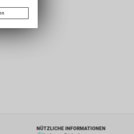
gen auf
ots, wie die
en
ass die
nformationen
s sowie für
icht
tzer, durch
Dienste zu
ie den
wenn sie nur
den Benutzer
aten des
flächen zu
NÜTZLICHE INFORMATIONEN