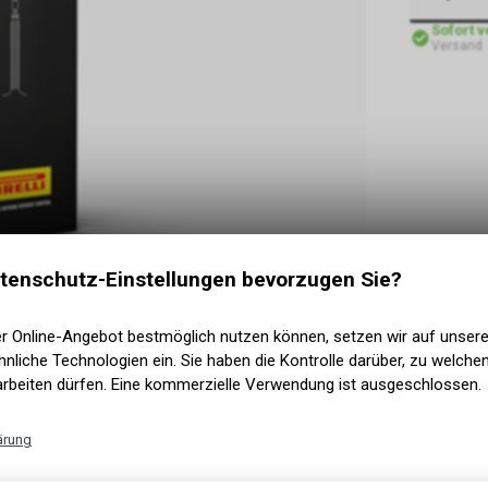
Sofort 
Versand
tenschutz-Einstellungen bevorzugen Sie?
er Online-Angebot bestmöglich nutzen können, setzen wir auf unser
nliche Technologien ein. Sie haben die Kontrolle darüber, zu welch
arbeiten dürfen. Eine kommerzielle Verwendung ist ausgeschlossen.
resta Valve 48mm
ärung
Technische Funktionen