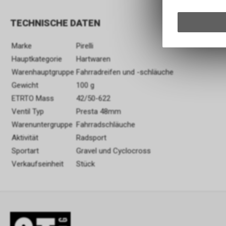
TECHNISCHE DATEN
Marke
Pirelli
Hauptkategorie
Hartwaren
Warenhauptgruppe
Fahrradreifen und -schläuche
Gewicht
100 g
ETRTO Mass
42/50-622
Ventil Typ
Presta 48mm
Warenuntergruppe
Fahrradschläuche
Aktivität
Radsport
Sportart
Gravel und Cyclocross
Verkaufseinheit
Stück