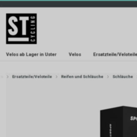
Velos ab Lager in Uster
Velos
Ersatzteile/Veloteil
te
Ersatzteile/Veloteile
Reifen und Schläuche
Schläuche