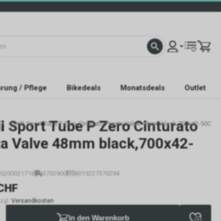
rung / Pflege
Bikedeals
Monatsdeals
Outlet
i
Sport Tube P Zero Cinturato
Pirelli Sport Tube P Zero Cinturato Presta Valve 48mm black,700x42-50C
ta Valve 48mm black,700x42-
5200021716
3702900
8019227370294
CHF
zzgl.
Versandkosten
In den Warenkorb