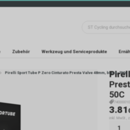
e
Zubehör
Werkzeug und Serviceprodukte
Ernäh
Pirell
Pirelli Sport Tube P Zero Cinturato Presta Valve 48mm, black, 700x
Pres
50C
74000010
3.81
inkl. MwSt., 