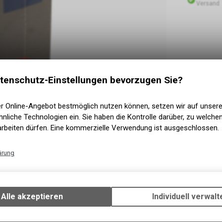
Versand
tenschutz-Einstellungen bevorzugen Sie?
er Online-Angebot bestmöglich nutzen können, setzen wir auf unser
nliche Technologien ein. Sie haben die Kontrolle darüber, zu welch
arbeiten dürfen. Eine kommerzielle Verwendung ist ausgeschlossen.
ärung
Technische Funktionen
Wir erfassen und speichern bestimmte Interaktionen und Einstellun
Ihrem Gerät, um die grundlegenden Funktionen unseres Online-Angeb
Alle akzeptieren
Individuell verwalt
Verwendung des Warenkorbs, zu ermöglichen. Bitte beachten Sie, d
gespeicherten Daten keinerlei Rückschlüsse auf Ihre persönlichen I