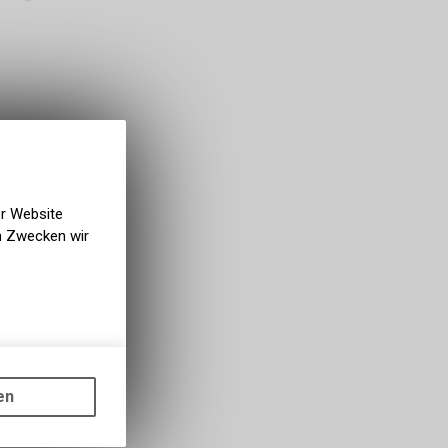
er Website
en Zwecken wir
gen auf
ots, wie die
en
ass die
nformationen