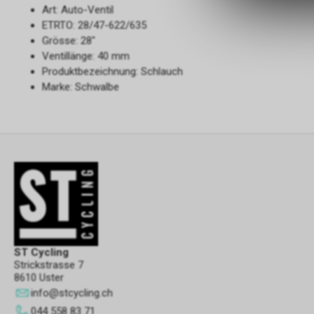
Art: Auto-Ventil
ETRTO: 28/47-622/635
Grösse: 28"
Ventillänge: 40 mm
Produktbezeichnung: Schlauch
Marke: Schwalbe
ST Cycling
Strickstrasse 7
8610 Uster
info
@
stcycling.ch
044 558 83 71