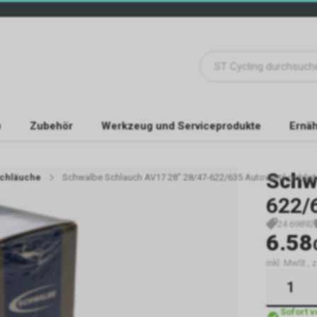
e
Zubehör
Werkzeug und Serviceprodukte
Ernäh
Schw
chläuche
Schwalbe Schlauch AV17 28" 28/47-622/635 Autoventil geblist
622/6
24.69892
6.58
inkl. MwSt., 
Sofort 