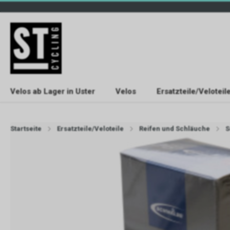
Velos ab Lager in Uster
Velos
Ersatzteile/Veloteil
Startseite
Ersatzteile/Veloteile
Reifen und Schläuche
S