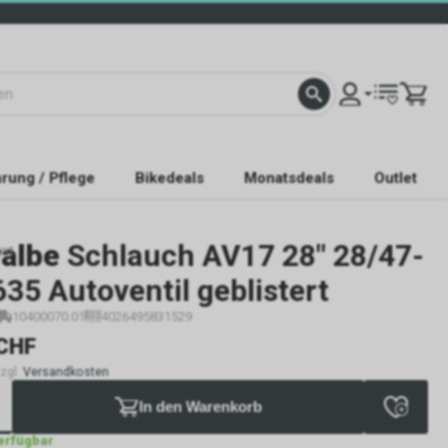
rung / Pflege
Bikedeals
Monatsdeals
Outlet
albe
Schlauch AV17 28" 28/47-
ert
35 Autoventil geblistert
10400070.01
4026495831529
CHF
zzgl.
Versandkosten
In den Warenkorb
verfügbar