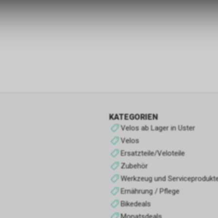
zulassen.
Funktionale Cookies
Funktionale Cookies sind für die Bereitstellung der Dienste des Shop
den ordnungsgemäßen Betrieb unbedingt erforderlich, daher ist es n
möglich, ihre Verwendung abzulehnen. Sie ermöglichen es dem Benu
unsere Website zu navigieren und die verschiedenen Optionen oder 
nutzen, die auf dieser vorhanden sind.
Werbe-Cookies
KATEGORIEN
Sie sind diejenigen, die Informationen über die Anzeigen sammeln, d
Velos ab Lager in Uster
Benutzern der Website angezeigt werden. Sie können anonym sein, 
Informationen über die angezeigten Werbeflächen sammeln, ohne 
Velos
zu identifizieren, oder personalisiert, wenn sie personenbezogene D
Ersatzteile/Veloteile
Benutzers des Shops durch einen Dritten sammeln, um diese Werbe
Zubehör
personalisieren.
Werkzeug und Serviceprodukt
Ernährung / Pflege
Analyse-Cookies
Bikedeals
Sie sammeln Informationen über das Surferlebnis des Benutzers im
Monatsdeals