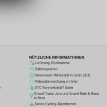
s sowie für
icht
tzer, durch
Dienste zu
NÜTZLICHE INFORMATIONEN
ie den
Lieferung, Rücknahme
wenn sie nur
den Benutzer
Zahlungsarten
aten des
Showroom-Werkstatt in Uster (ZH)
flächen zu
Videoüberwachung in Uster
e
STC Rennve­loträff Uster
Gravel Trans Jura und Gravel Ride & Race
in Bern
 Geschäft,
Swiss Cycling Alpenbrevet