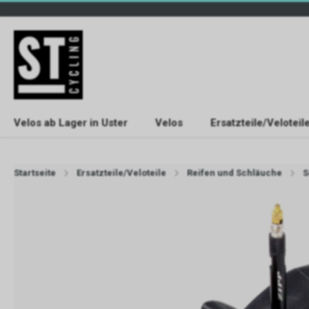
Velos ab Lager in Uster
Velos
Ersatzteile/Veloteil
Startseite
Ersatzteile/Veloteile
Reifen und Schläuche
S