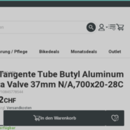
rung / Pflege
Bikedeals
Monatsdeals
Outlet
Tangente Tube Butyl Aluminum
00x20-28C
ta Valve 37mm N/A,700x20-28C
710845778544
2
CHF
zzgl.
Versandkosten
In den Warenkorb
verfügbar