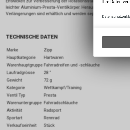
Entwickelt zur Verbesserung der Rotationsstabilität durch Verrin
Ihre Daten ver
leichter Aluminium-Presta-Ventilkörper. Herausnehmbarer Ventile
Verlängerungen sind erhältlich und werden separat verkauft.
Datenschutzerkl
TECHNISCHE DATEN
Marke
Zipp
Hauptkategorie
Hartwaren
Warenhauptgruppe
Fahrradreifen und -schläuche
Laufradgrösse
28 "
Gewicht
72 g
Kategorie
Wettkampf/Training
Ventil Typ
Presta
Warenuntergruppe
Fahrradschläuche
Aktivität
Radsport
Sportart
Rennrad
Verkaufseinheit
Stück