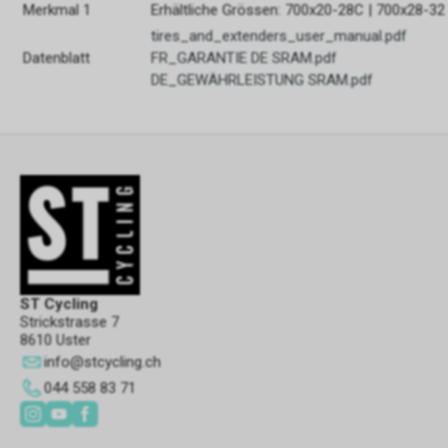
Merkmal 1
Erhältliche Grössen: 700x20-28C | 700x28-32
tires_and_extenders_user_manual.pdf
Datenblatt
FR_GARANTIE DE SRAM.pdf
DE_GEWÄHRLEISTUNG SRAM.pdf
ST Cycling
Strickstrasse 7
8610 Uster
info
@
stcycling.ch
044 558 83 71