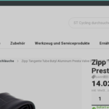
e
Zubehör
Werkzeug und Serviceprodukte
Ernäh
Zipp
chläuche
Zipp Tangente Tube Butyl Aluminum Presta Valve 37mm N/A,7
Pres
64495
14.0
inkl. MwSt., 
Sofort 