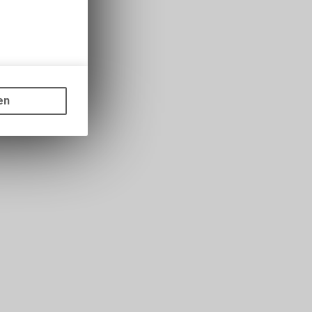
gen auf
ots, wie die
en
ass die
nformationen
s sowie für
icht
tzer, durch
Dienste zu
ie den