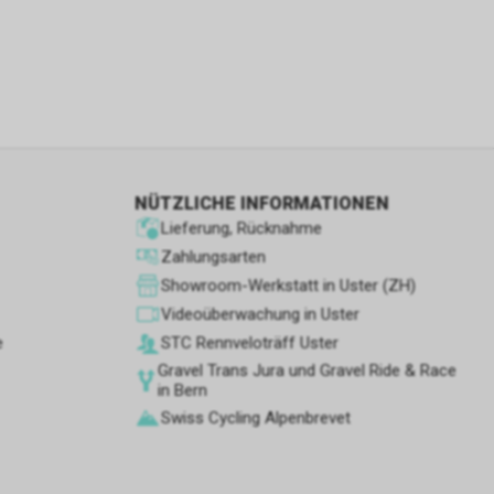
wenn sie nur
den Benutzer
aten des
flächen zu
 Geschäft,
NÜTZLICHE INFORMATIONEN
 und
Lieferung, Rücknahme
ber die
Zahlungsarten
leistungen
Showroom-Werkstatt in Uster (ZH)
Videoüberwachung in Uster
e
STC Rennve­loträff Uster
Gravel Trans Jura und Gravel Ride & Race
etrieb des
in Bern
Swiss Cycling Alpenbrevet
e wir noch