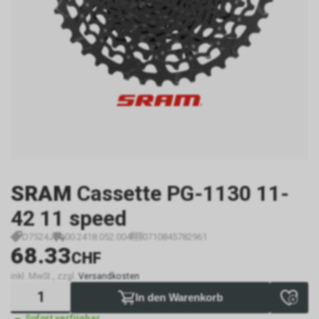
SRAM
Cassette PG-1130 11-
42 11 speed
D7524J
00.2418.052.004
0710845782961
68.33
CHF
inkl. MwSt., zzgl.
Versandkosten
In den Warenkorb
Sofort verfügbar