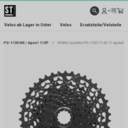
Velos ab Lager in Uster
Velos
Ersatzteile/Veloteile
e PG-1130 NX / Apex1 11SP
SRAM Cassette PG-1130 11-42 11 speed