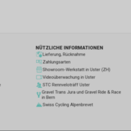
wenn sie nur
den Benutzer
aten des
flächen zu
NÜTZLICHE INFORMATIONEN
 Geschäft,
Lieferung, Rücknahme
 und
ber die
Zahlungsarten
leistungen
Showroom-Werkstatt in Uster (ZH)
Videoüberwachung in Uster
e
STC Rennve­loträff Uster
Gravel Trans Jura und Gravel Ride & Race
etrieb des
in Bern
Swiss Cycling Alpenbrevet
e wir noch