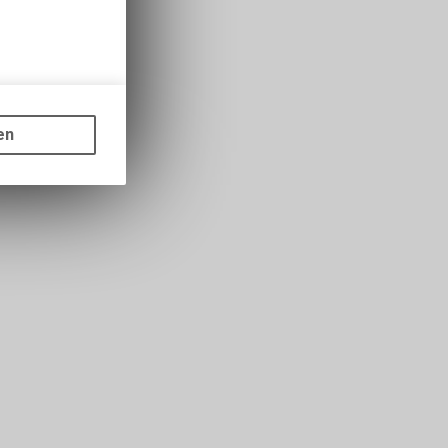
gen auf
ots, wie die
en
ass die
nformationen
s sowie für
icht
tzer, durch
Dienste zu
ie den