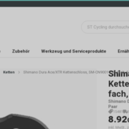
e
Zubehör
Werkzeug und Serviceprodukte
Ernäh
Shim
Ketten
Shimano Dura Ace/XTR Kettenschloss, SM-CN90011, 11-fach, Se
Kett
fach,
Shimano D
Paar
15481
8.92
inkl. MwSt., 