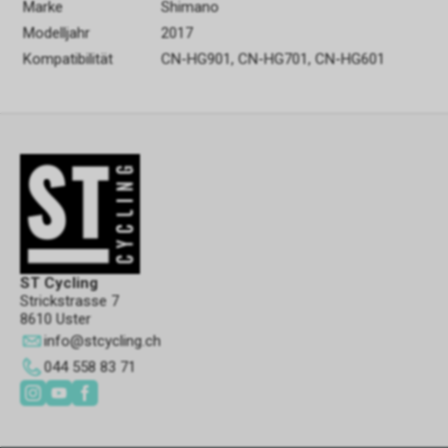
Marke
Shimano
Modelljahr
2017
Kompatibilität
CN-HG901, CN-HG701, CN-HG601
ST Cycling
Strickstrasse 7
8610 Uster
info
@
stcycling.ch
044 558 83 71