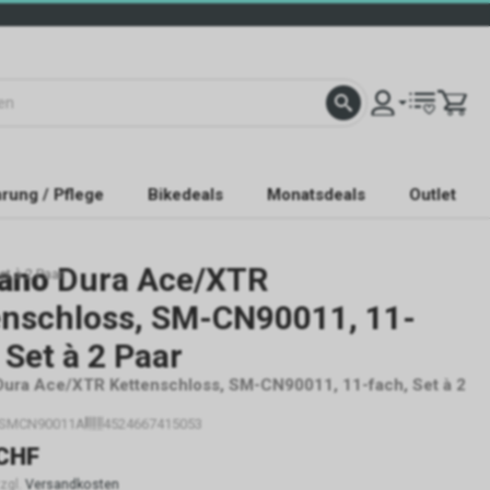
rung / Pflege
Bikedeals
Monatsdeals
Outlet
ano
Dura Ace/XTR
t à 2 Paar
enschloss, SM-CN90011, 11-
 Set à 2 Paar
ura Ace/XTR Kettenschloss, SM-CN90011, 11-fach, Set à 2
ISMCN90011A
4524667415053
CHF
zzgl.
Versandkosten