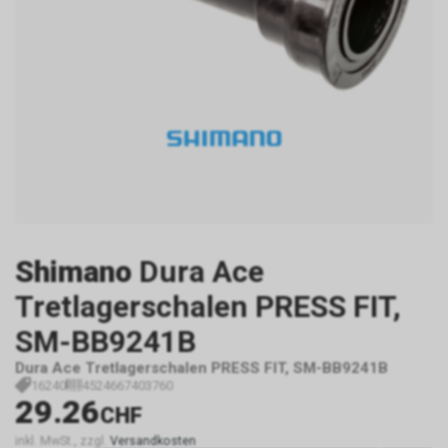
Shimano
Dura Ace
Tretlagerschalen PRESS FIT,
SM-BB9241B
Dura Ace Tretlagerschalen PRESS FIT, SM-BB9241B
16240
4524667403760
29.26
CHF
inkl. MwSt., zzgl.
Versandkosten