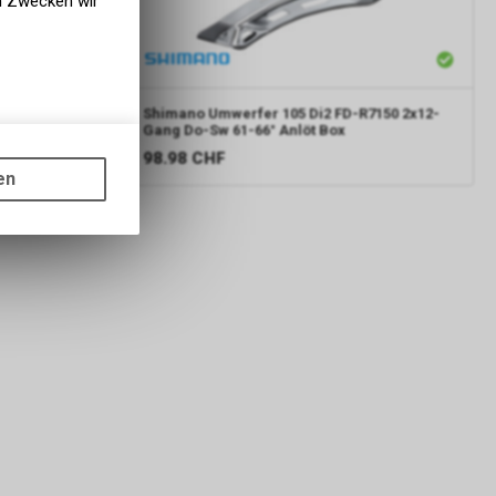
en Zwecken wir
t, FD-R7150,
Shimano
Umwerfer 105 Di2 FD-R7150 2x12-
Gang Do-Sw 61-66° Anlöt Box
gen auf
98.98
CHF
ots, wie die
en
ass die
nformationen
s sowie für
icht
tzer, durch
Dienste zu