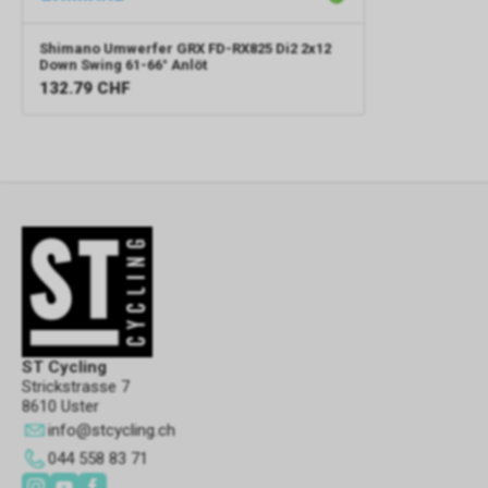
Shimano
Umwerfer GRX FD-RX825 Di2 2x12
Down Swing 61-66° Anlöt
132.79
CHF
ST Cycling
Strickstrasse 7
8610 Uster
info
@
stcycling.ch
044 558 83 71