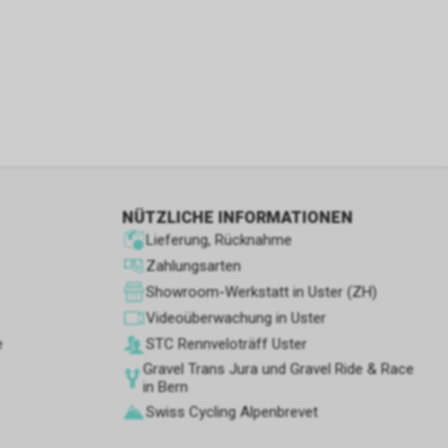
ie den
wenn sie nur
den Benutzer
aten des
flächen zu
 Geschäft,
 und
NÜTZLICHE INFORMATIONEN
ber die
Lieferung, Rücknahme
leistungen
Zahlungsarten
Showroom-Werkstatt in Uster (ZH)
Videoüberwachung in Uster
e
STC Rennve­loträff Uster
etrieb des
Gravel Trans Jura und Gravel Ride & Race
in Bern
Swiss Cycling Alpenbrevet