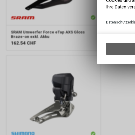
Cookies und äh
Ihre Daten ver
Datenschutzerkl
SRAM
Umwerfer Force eTap AXS Gloss
Shimano
Ult
Braze-on exkl. Akku
162.54
CHF
41.65
CHF