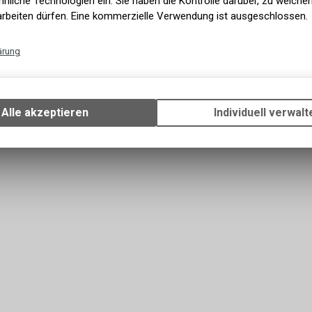
nliche Technologien ein. Sie haben die Kontrolle darüber, zu welch
arbeiten dürfen. Eine kommerzielle Verwendung ist ausgeschlossen.
ärung
Shimano
105 DI2 Umwerfer Anlö
Technische Funktionen
egra Umwerfer Anlöt, FD-R8000F
12-fach, schwarz
Wir erfassen und speichern bestimmte Interaktionen und Einstellun
161.98
CHF
Ihrem Gerät, um die grundlegenden Funktionen unseres Online-Angeb
Alle akzeptieren
Individuell verwalt
Verwendung des Warenkorbs, zu ermöglichen. Bitte beachten Sie, d
gespeicherten Daten keinerlei Rückschlüsse auf Ihre persönlichen I
zulassen.
Funktionale Cookies
Funktionale Cookies sind für die Bereitstellung der Dienste des Shop
den ordnungsgemäßen Betrieb unbedingt erforderlich, daher ist es n
möglich, ihre Verwendung abzulehnen. Sie ermöglichen es dem Benu
unsere Website zu navigieren und die verschiedenen Optionen oder 
nutzen, die auf dieser vorhanden sind.
Werbe-Cookies