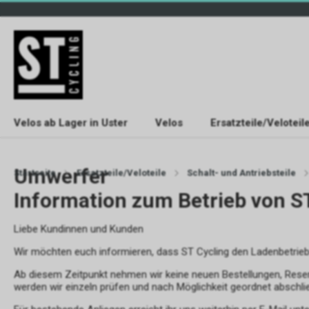
Velos ab Lager in Uster
Velos
Ersatzteile/Veloteil
Umwerfer
Startseite
Ersatzteile/Veloteile
Schalt- und Antriebsteile
Information zum Betrieb von S
Liebe Kundinnen und Kunden
Wir möchten euch informieren, dass ST Cycling den Ladenbetrie
Ab diesem Zeitpunkt nehmen wir keine neuen Bestellungen, Rese
werden wir einzeln prüfen und nach Möglichkeit geordnet abschli