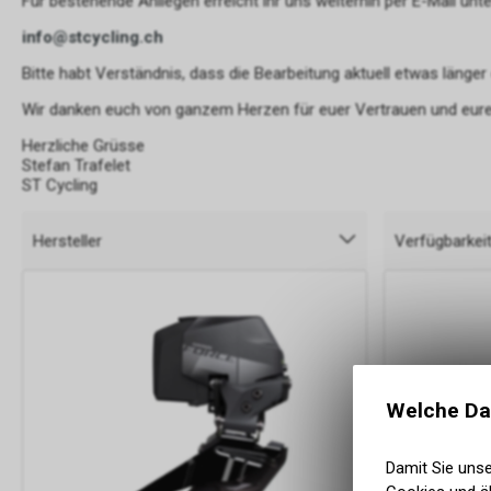
Für bestehende Anliegen erreicht ihr uns weiterhin per E-Mail unte
info@stcycling.ch
Bitte habt Verständnis, dass die Bearbeitung aktuell etwas länger
Wir danken euch von ganzem Herzen für euer Vertrauen und eure
Herzliche Grüsse
Stefan Trafelet
ST Cycling
Hersteller
Verfügbarkei
Welche Da
Damit Sie uns