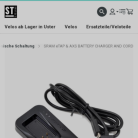
Velos ab Lager in Uster
Velos
Ersatzteile/Veloteile
onische Schaltung
SRAM eTAP & AXS BATTERY CHARGER AND CORD