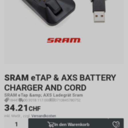
SRAM
eTAP & AXS BATTERY
CHARGER AND CORD
SRAM eTap &amp; AXS Ladegrät Sram
18441
00.3018.117.000
0710845780752
34.21
CHF
inkl. MwSt., zzgl.
Versandkosten
In den Warenkorb