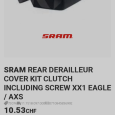
SRAM
REAR DERAILLEUR
COVER KIT CLUTCH
INCLUDING SCREW XX1 EAGLE
/ AXS
73076
11.7518.097.000
0710845836992
10.53
CHF