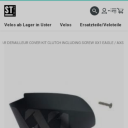
Velos ab Lager in Uster
Velos
Ersatzteile/Veloteile
AR DERAILLEUR COVER KIT CLUTCH INCLUDING SCREW XX1 EAGLE / AXS