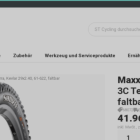
e
Zubehör
Werkzeug und Serviceprodukte
Ernäh
Maxx
a, Kevlar 29x2.40, 61-622, faltbar
3C Te
faltb
68072
41.9
inkl. MwSt., 