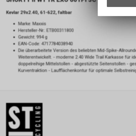
Kevlar 29x2.40, 61-622, faltbar
Marke: Maxxis
Hersteller-Nr.: ETB00311800
Gewicht: 994 g
EAN-Code: 4717784038940
Die überarbeitete Version des beliebten Mid-Spike-Allroun
Weiterentwickelt. - moderne 2.40 Wide Trail Karkasse für id
doppelreihige Mittelstollen - abgestützte Seitenstollen - ge
Kurventraktion - Laufflächenkontur für optimale Selbstrein