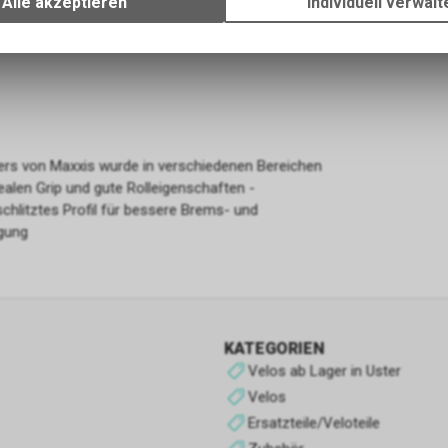
Alle akzeptieren
Individuell verwalt
Verwendung des Warenkorbs, zu ermöglichen. Bitte beachten Sie, d
gespeicherten Daten keinerlei Rückschlüsse auf Ihre persönlichen I
zulassen.
Funktionale Cookies
Funktionale Cookies sind für die Bereitstellung der Dienste des Shop
den ordnungsgemäßen Betrieb unbedingt erforderlich, daher ist es n
ders von Maxxis wurde in verschiedenen Bereichen
möglich, ihre Verwendung abzulehnen. Sie ermöglichen es dem Benu
ealen Grip und gute Rolleigenschaften -
unsere Website zu navigieren und die verschiedenen Optionen oder 
schlitztes Profil für bessere Brems- und
nutzen, die auf dieser vorhanden sind.
igung
Werbe-Cookies
Sie sind diejenigen, die Informationen über die Anzeigen sammeln, d
Benutzern der Website angezeigt werden. Sie können anonym sein, 
Informationen über die angezeigten Werbeflächen sammeln, ohne 
KATEGORIEN
zu identifizieren, oder personalisiert, wenn sie personenbezogene D
Velos ab Lager in Uster
Benutzers des Shops durch einen Dritten sammeln, um diese Werbe
Velos
personalisieren.
Ersatzteile/Veloteile