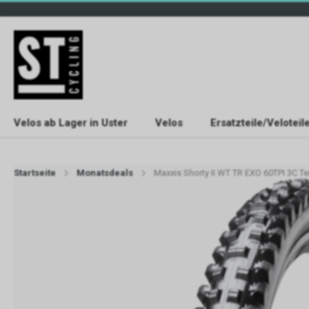
Velos ab Lager in Uster
Velos
Ersatzteile/Veloteil
Startseite
Monatsdeals
Maxxis Shorty II WT TR EXO 60TPI 3C Terr