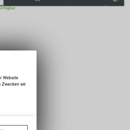
verfügbar
er Website
en Zwecken wir
gen auf
ots, wie die