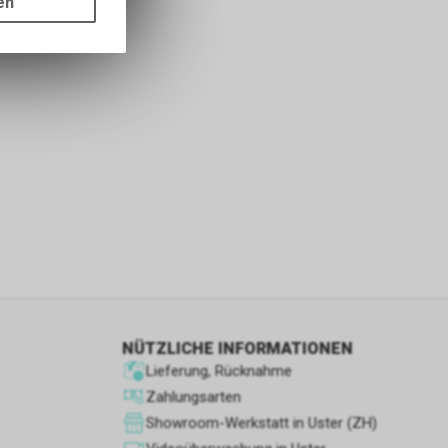
en
ass die
nformationen
s sowie für
icht
tzer, durch
Dienste zu
ie den
wenn sie nur
den Benutzer
NÜTZLICHE INFORMATIONEN
aten des
Lieferung, Rücknahme
flächen zu
Zahlungsarten
Showroom-Werkstatt in Uster (ZH)