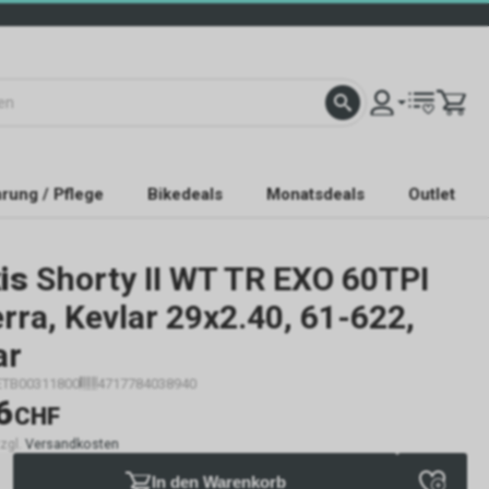
rung / Pflege
Bikedeals
Monatsdeals
Outlet
is
Shorty II WT TR EXO 60TPI
rra, Kevlar 29x2.40, 61-622,
ar
ETB00311800
4717784038940
6
CHF
zzgl.
Versandkosten
In den Warenkorb