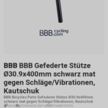
BBB
BBB Gefederte Stütze
Ø30.9x400mm schwarz mat
gegen Schläge/Vibrationen,
Kautschuk
BBB Bicycles Parts Gefederte Stütze Ø30.9x400mm
schwarz mat gegen Schläge/Vibrationen, Kautschuk
63616
2973634202 BSP-42
8716683130720