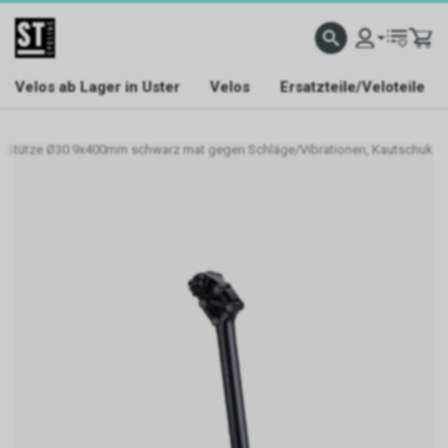
Velos ab Lager in Uster
Velos
Ersatzteile/Veloteile
 Stütze Ø30.9x400mm schwarz mat gegen Schläge/Vibrationen, Kautschuk