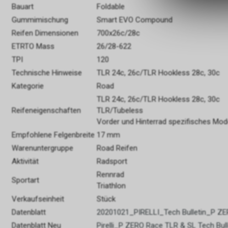
Bauart
Foldable
Gummimischung
Smart EVO Compound
Reifen Dimensionen
700x26c/28c
ETRTO Mass
26/28-622
TPI
120
Technische Hinweise
TLR 24c, 26c/TLR Hookless 28c, 30c
Kategorie
Road
TLR 24c, 26c/TLR Hookless 28c, 30c
Reifeneigenschaften
TLR/Tubeless
Vorder und Hinterrad spezifisches Mode
Empfohlene Felgenbreite
17 mm
Warenuntergruppe
Road Reifen
Aktivität
Radsport
Rennrad
Sportart
Triathlon
Verkaufseinheit
Stück
Datenblatt
20201021_PIRELLI_Tech Bulletin_P Z
Datenblatt Neu
Pirelli_P ZERO Race TLR & SL Tech Bull