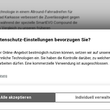
chnologie in einem Allround-Fahrradreifen für
d Karkasse verbessert die Zuverlässigkeit gegen
, während der spezielle SmartEVO Compound die
m Vergleich zu unseren früheren
nd P ZERO™ Race TLR 30-622 sind kompatibel mit
fendruck. P ZERO™ Race TLR 24-622 und P ZERO™
tenschutz-Einstellungen bevorzugen Sie?
er Online-Angebot bestmöglich nutzen können, setzen wir auf unser
nliche Technologien ein. Sie haben die Kontrolle darüber, zu welch
arbeiten dürfen. Eine kommerzielle Verwendung ist ausgeschlossen.
ärung
Technische Funktionen
Wir erfassen und speichern bestimmte Interaktionen und Einstellun
Ihrem Gerät, um die grundlegenden Funktionen unseres Online-Angeb
Alle akzeptieren
Individuell verwalt
Verwendung des Warenkorbs, zu ermöglichen. Bitte beachten Sie, d
gespeicherten Daten keinerlei Rückschlüsse auf Ihre persönlichen I