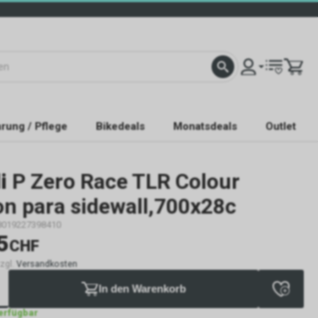
rung / Pflege
Bikedeals
Monatsdeals
Outlet
i
P Zero Race TLR Colour
on para sidewall,700x28c
8019227398410
5
CHF
zzgl.
Versandkosten
In den Warenkorb
verfügbar