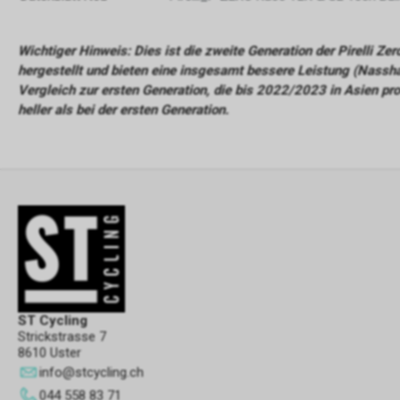
Wichtiger Hinweis: Dies ist die zweite Generation der Pirelli Z
hergestellt und bieten eine insgesamt bessere Leistung (Nassha
Vergleich zur ersten Generation, die bis 2022/2023 in Asien pr
heller als bei der ersten Generation.
ST Cycling
Strickstrasse 7
8610 Uster
info
@
stcycling.ch
044 558 83 71