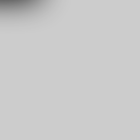
s sowie für
icht
tzer, durch
Dienste zu
ie den
wenn sie nur
den Benutzer
aten des
flächen zu
 Geschäft,