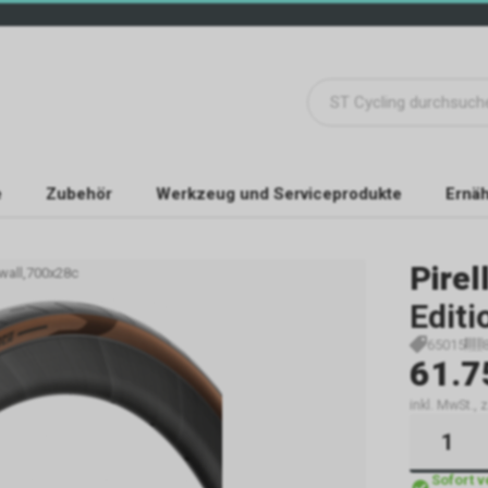
e
Zubehör
Werkzeug und Serviceprodukte
Ernäh
Pirell
ewall,700x28c
Editi
65015
61.7
inkl. MwSt., 
Sofort 