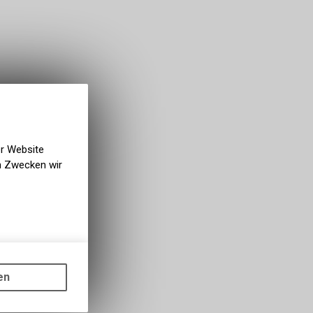
er Website
en Zwecken wir
gen auf
ots, wie die
en
ass die
nformationen