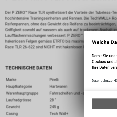
Der P ZERO™ Race TLR synthetisiert die Vorteile der Tubeless-Te
hochintensive Trainingseinheiten und Rennen. Die TechWALL+ Roa
Reifenpannen, ohne das Gewicht des Reifens zu beeinträchtigen
Griffigkeit sowohl auf nassem als auch auf trockenem Asphalt i
Laufflächenmischungen verbessert. P ZERO™ Race TLR 28-622 u
hakenlosen Felgen gemäss ETRTO bis maximal 5 bar/73 psi Rei
Welche Da
Race TLR 26-622 sind NICHT mit hakenlosen Felgen kompatibel.
Damit Sie uns
Cookies und äh
Ihre Daten ver
TECHNISCHE DATEN
Marke
Pirelli
Datenschutzerkl
Hauptkategorie
Hartwaren
Warenhauptgruppe
Fahrradreifen und -schläuche
Laufradgrösse
28 "
Gewicht
245 g
Casing
Tech Wall+