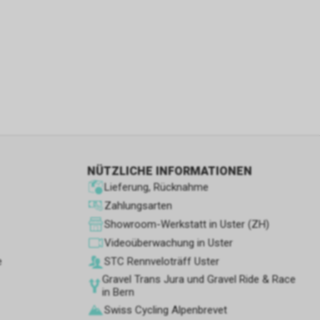
 und
ber die
leistungen
etrieb des
NÜTZLICHE INFORMATIONEN
e wir noch
Lieferung, Rücknahme
Zahlungsarten
Showroom-Werkstatt in Uster (ZH)
Videoüberwachung in Uster
e
STC Rennve­loträff Uster
Gravel Trans Jura und Gravel Ride & Race
in Bern
Swiss Cycling Alpenbrevet