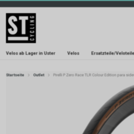
Velos ab Lager in Uster
Velos
Ersatzteile/Veloteil
Startseite
Outlet
Pirelli P Zero Race TLR Colour Edition para sid