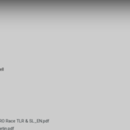
zulassen.
Funktionale Cookies
Funktionale Cookies sind für die Bereitstellung der Dienste des Shop
den ordnungsgemäßen Betrieb unbedingt erforderlich, daher ist es n
möglich, ihre Verwendung abzulehnen. Sie ermöglichen es dem Benu
unsere Website zu navigieren und die verschiedenen Optionen oder 
nutzen, die auf dieser vorhanden sind.
Werbe-Cookies
ll
Sie sind diejenigen, die Informationen über die Anzeigen sammeln, d
Benutzern der Website angezeigt werden. Sie können anonym sein, 
Informationen über die angezeigten Werbeflächen sammeln, ohne 
zu identifizieren, oder personalisiert, wenn sie personenbezogene D
Benutzers des Shops durch einen Dritten sammeln, um diese Werbe
personalisieren.
Analyse-Cookies
ERO Race TLR & SL_EN.pdf
Sie sammeln Informationen über das Surferlebnis des Benutzers im
etin.pdf