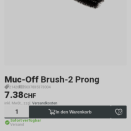
Muc-Off
Brush-2 Prong
21428
5037835373004
7.38
CHF
inkl. MwSt., zzgl.
Versandkosten
In den Warenkorb
Sofort verfügbar
Versand