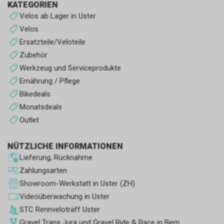
KATEGORIEN
erhalten. der Laden.
Sie werden verwendet, um das
Surferlebnis zu verbessern und
Velos ab Lager in Uster
den Betrieb des Shops zu
Velos
optimieren.
Ersatzteile/Veloteile
Zubehör
Andere Cookies
Werkzeug und Serviceprodukte
Es handelt sich um Cookies
Ernährung / Pflege
ohne eindeutigen Zweck oder
Bikedeals
solche, die wir noch im
Monatsdeals
Klassifizierungsprozess sind.
Outlet
NÜTZLICHE INFORMATIONEN
Lieferung, Rücknahme
Zahlungsarten
Showroom-Werkstatt in Uster (ZH)
Videoüberwachung in Uster
STC Rennve­loträff Uster
Gravel Trans Jura und Gravel Ride & Race in Bern