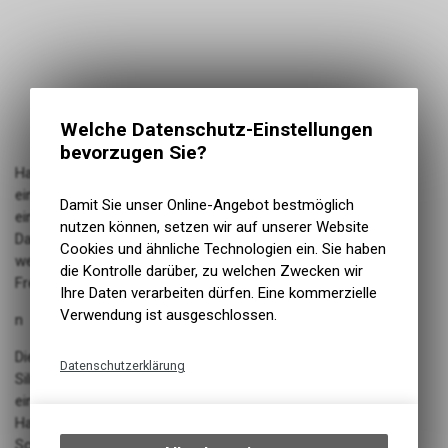
Welche Datenschutz-Einstellungen
bevorzugen Sie?
Haben Sie schwer zugängliche Verschmutzungen, an die Sie
einfach nicht herankommen? Oder wollen Sie Ihr Fahrrad
Damit Sie unser Online-Angebot bestmöglich
einfach mit beiden Händen packen und zur Sache kommen?
nutzen können, setzen wir auf unserer Website
Dann greifen Sie zu den Muc-Off Deep Scrubber Gloves. Sie
Cookies und ähnliche Technologien ein. Sie haben
werden nicht glauben, wie schnell Sie Ihren Stolz und Ihre
die Kontrolle darüber, zu welchen Zwecken wir
Freude gründlich sauber bekommen können!
Ihre Daten verarbeiten dürfen. Eine kommerzielle
Verwendung ist ausgeschlossen.
n
Diese Handschuhe aus strapazierfähigem und hochfestem
Datenschutzerklärung
Silikon machen die Reinigung enger Stellen schneller und
Technische Funktionen
einfacher als je zuvor. Mit den flexiblen Borsten, die die
Handfläche und jeden Finger bedecken, können Sie den
Wir erfassen und speichern
Schmutz in Rekordzeit abschrubben, während Sie die
bestimmte Interaktionen und