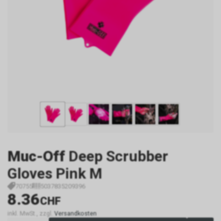
Muc-Off
Deep Scrubber
Gloves Pink M
70755
5037835209396
8.36
CHF
inkl. MwSt., zzgl.
Versandkosten