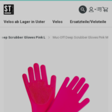
Velos ab Lager in Uster
Velos
Ersatzteile/Veloteile
Deep Scrubber Gloves Pink L
Muc-Off Deep Scrubber Gloves Pink M