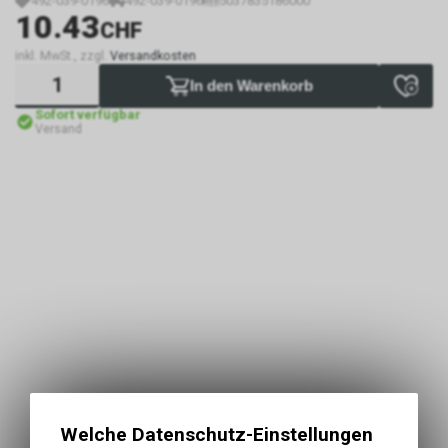
492-039-0196
492-039-0196
5037835186000
10.43
CHF
inkl. MwSt., zzgl.
Versandkosten
In den Warenkorb
Sofort verfügbar
Versand
Welche Datenschutz-Einstellungen