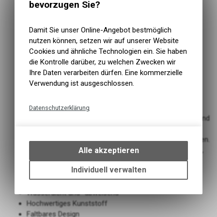
bevorzugen Sie?
Damit Sie unser Online-Angebot bestmöglich
nutzen können, setzen wir auf unserer Website
Cookies und ähnliche Technologien ein. Sie haben
die Kontrolle darüber, zu welchen Zwecken wir
Ihre Daten verarbeiten dürfen. Eine kommerzielle
Verwendung ist ausgeschlossen.
Datenschutzerklärung
Muc-Off‘s „Bike Mat“ ist ideal für die Indoor Reinigung und
Technische Funktionen
Wartung am Bike. Es schützt jeden Untergrund, Teppich
Wir erfassen und speichern
oder Bodenbelag gegen Verschmutzungen oder Schäden.
bestimmte Interaktionen und
Alle akzeptieren
Die Bike Mat eignet sich zudem auch perfekt für Reisen,
Einstellungen auf Ihrem Gerät,
Radaufbewahrung oder als Unterlage für Spinning Bike
um die grundlegenden
Individuell verwalten
oder Trainingsrolle im Winter.
Funktionen unseres Online-
Ideal für unterwegs oder auf Reisen
Angebots, wie die Verwendung
Wasserdicht und -abweisend
des Warenkorbs, zu
Hochwertiges Kunststoff
ermöglichen. Bitte beachten Sie,
Faltbares Design