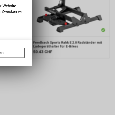
er Website
en Zwecken wir
Feedback Sports
Rakk E 2.0 Radständer mit
gen auf
Ladegeräthalter für E-Bikes
ots, wie die
50.43
CHF
en
ass die
nformationen
s sowie für
icht
tzer, durch
Dienste zu