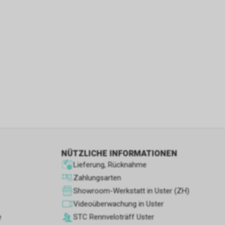
ie den
wenn sie nur
den Benutzer
aten des
flächen zu
 Geschäft,
 und
ber die
leistungen
NÜTZLICHE INFORMATIONEN
Lieferung, Rücknahme
Zahlungsarten
Showroom-Werkstatt in Uster (ZH)
etrieb des
Videoüberwachung in Uster
e
STC Rennve­loträff Uster