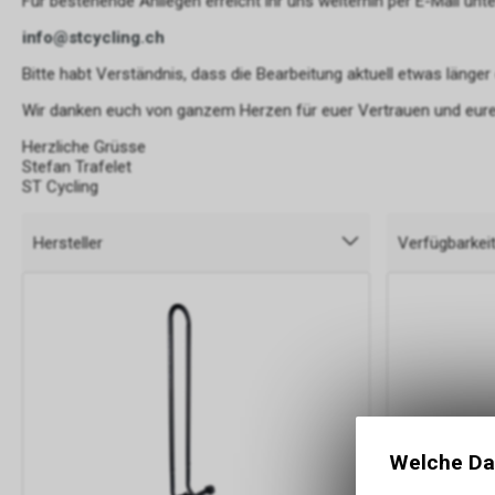
Für bestehende Anliegen erreicht ihr uns weiterhin per E-Mail unte
info@stcycling.ch
Bitte habt Verständnis, dass die Bearbeitung aktuell etwas länger
Wir danken euch von ganzem Herzen für euer Vertrauen und eure
Herzliche Grüsse
Stefan Trafelet
ST Cycling
Hersteller
Verfügbarkei
Welche Da