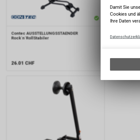
Damit Sie uns
Cookies und äh
Ihre Daten ver
Contec
AUSSTELLUNGSSTAENDER
Super B
Velo
Datenschutzerkl
Rock`n`RollStabiler
Bike Reifen 2.
26.01
CHF
38.13
CHF