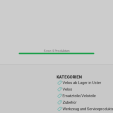
Werbe-Cookies
Sie sind diejenigen, die Informationen über die Anzeigen sammeln, d
Benutzern der Website angezeigt werden. Sie können anonym sein, 
Informationen über die angezeigten Werbeflächen sammeln, ohne 
zu identifizieren, oder personalisiert, wenn sie personenbezogene D
Benutzers des Shops durch einen Dritten sammeln, um diese Werbe
personalisieren.
5
von
5
Produkten
Analyse-Cookies
Sie sammeln Informationen über das Surferlebnis des Benutzers im
normalerweise anonym, obwohl sie manchmal auch eine eindeutige
eindeutige Identifizierung des Benutzers ermöglichen, um Berichte ü
Interessen der Benutzer an den angebotenen Produkten oder Dienst
KATEGORIEN
zu erhalten. der Laden.
Velos ab Lager in Uster
Velos
Leistungs-Cookies
Ersatzteile/Veloteile
Sie werden verwendet, um das Surferlebnis zu verbessern und den B
Zubehör
Shops zu optimieren.
Werkzeug und Serviceprodukt