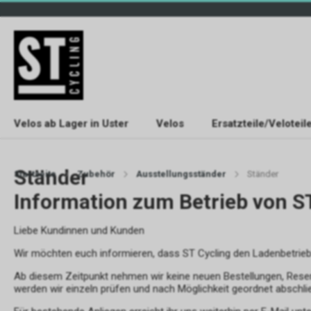
Velos ab Lager in Uster
Velos
Ersatzteile/Veloteil
Ständer
Startseite
Zubehör
Ausstellungsständer
Ständer
Information zum Betrieb von S
Liebe Kundinnen und Kunden
Wir möchten euch informieren, dass ST Cycling den Ladenbetrie
Ab diesem Zeitpunkt nehmen wir keine neuen Bestellungen, Rese
werden wir einzeln prüfen und nach Möglichkeit geordnet abschli