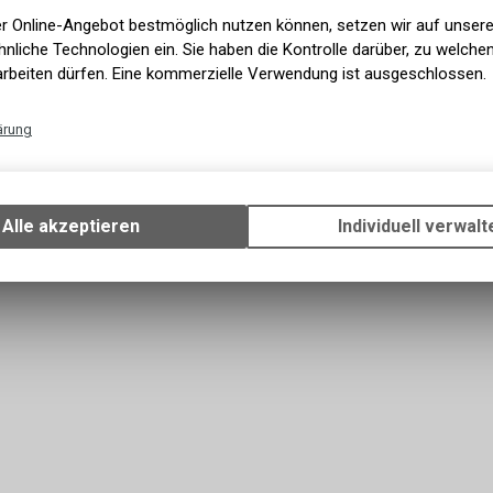
er Online-Angebot bestmöglich nutzen können, setzen wir auf unser
nliche Technologien ein. Sie haben die Kontrolle darüber, zu welch
arbeiten dürfen. Eine kommerzielle Verwendung ist ausgeschlossen.
ständer für Plus Size und Fat
ärung
6" bis 4.8"
Technische Funktionen
Rakk 2.0 Radständer
Wir erfassen und speichern bestimmte Interaktionen und Einstellun
Ihrem Gerät, um die grundlegenden Funktionen unseres Online-Angeb
43.05
CHF
Alle akzeptieren
Individuell verwalt
Verwendung des Warenkorbs, zu ermöglichen. Bitte beachten Sie, d
gespeicherten Daten keinerlei Rückschlüsse auf Ihre persönlichen I
zulassen.
Funktionale Cookies
Funktionale Cookies sind für die Bereitstellung der Dienste des Shop
den ordnungsgemäßen Betrieb unbedingt erforderlich, daher ist es n
möglich, ihre Verwendung abzulehnen. Sie ermöglichen es dem Benu
unsere Website zu navigieren und die verschiedenen Optionen oder 
nutzen, die auf dieser vorhanden sind.