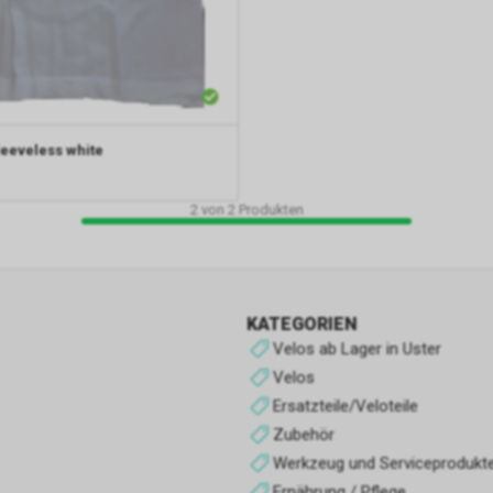
Andere Cookies
Es handelt sich um Cookies ohne eindeutigen Zweck oder solche, di
im Klassifizierungsprozess sind.
leeveless white
2
von
2
Produkten
KATEGORIEN
Velos ab Lager in Uster
Velos
Ersatzteile/Veloteile
Zubehör
Werkzeug und Serviceprodukt
Ernährung / Pflege