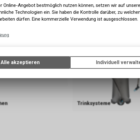
er Online-Angebot bestmöglich nutzen können, setzen wir auf unser
nliche Technologien ein. Sie haben die Kontrolle darüber, zu welch
arbeiten dürfen. Eine kommerzielle Verwendung ist ausgeschlossen.
ckungen
Handschuhe
ärung
Technische Funktionen
Wir erfassen und speichern bestimmte Interaktionen und Einstellun
Ihrem Gerät, um die grundlegenden Funktionen unseres Online-Angeb
Alle akzeptieren
Individuell verwalt
Verwendung des Warenkorbs, zu ermöglichen. Bitte beachten Sie, d
gespeicherten Daten keinerlei Rückschlüsse auf Ihre persönlichen I
zulassen.
Funktionale Cookies
hen
Trinksysteme
Funktionale Cookies sind für die Bereitstellung der Dienste des Shop
den ordnungsgemäßen Betrieb unbedingt erforderlich, daher ist es n
möglich, ihre Verwendung abzulehnen. Sie ermöglichen es dem Benu
unsere Website zu navigieren und die verschiedenen Optionen oder 
nutzen, die auf dieser vorhanden sind.