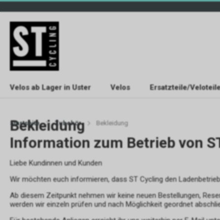
Velos ab Lager in Uster
Velos
Ersatzteile/Veloteil
Bekleidung
Startseite
Zubehör
Bekleidung
Information zum Betrieb von S
Liebe Kundinnen und Kunden
Wir möchten euch informieren, dass ST Cycling den Ladenbetrie
Ab diesem Zeitpunkt nehmen wir keine neuen Bestellungen, Rese
werden wir einzeln prüfen und nach Möglichkeit geordnet abschli