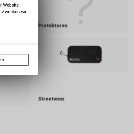
er Website
en Zwecken wir
Protektoren
gen auf
ots, wie die
en
ass die
nformationen
Streetwear
s sowie für
icht
tzer, durch
Dienste zu