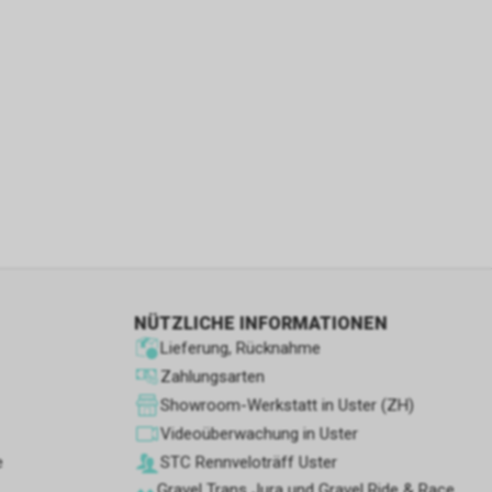
e wir noch
NÜTZLICHE INFORMATIONEN
Lieferung, Rücknahme
Zahlungsarten
Showroom-Werkstatt in Uster (ZH)
Videoüberwachung in Uster
e
STC Rennve­loträff Uster
Gravel Trans Jura und Gravel Ride & Race