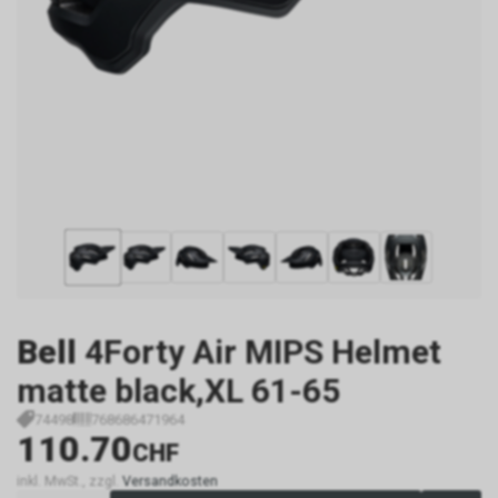
Bell
4Forty Air MIPS Helmet
matte black,XL 61-65
74498
768686471964
110.70
CHF
inkl. MwSt., zzgl.
Versandkosten