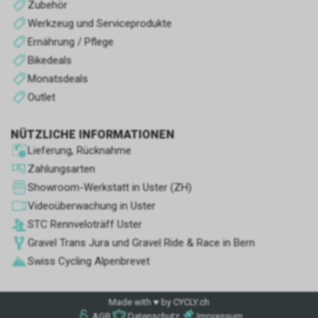
Zubehör
Werkzeug und Serviceprodukte
Ernährung / Pflege
Bikedeals
Monatsdeals
Outlet
NÜTZLICHE INFORMATIONEN
Lieferung, Rücknahme
Zahlungsarten
Showroom-Werkstatt in Uster (ZH)
Videoüberwachung in Uster
STC Rennve­loträff Uster
Gravel Trans Jura und Gravel Ride & Race in Bern
Swiss Cycling Alpenbrevet
Made with ♥ by CYCLY.ch
AGB
Datenschutz
Impressum