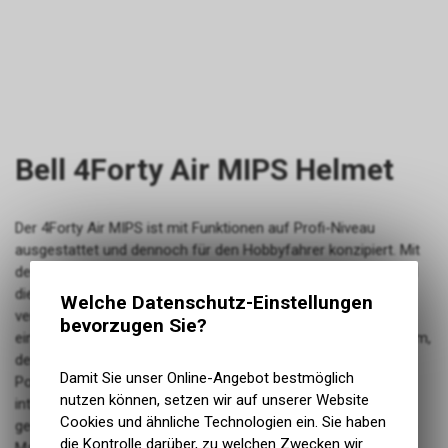
Bell 4Forty Air MIPS Helmet
Der 4Forty Air MIPS ist mit Funktionen auf Profi-Niveau
ausgestattet und dennoch für den Hobbyfahrer konzipiert. Mit
dem schlanken Helmdesign und dem 3-Positionen-Visier sind
die Vorteile nicht nur sichtbar, sondern auch funktionell:
Welche Datenschutz-Einstellungen
verbesserte Belüftung, effektives Schweissmanagement und
bevorzugen Sie?
eine bessere Kompatibilität mit Brillen. Unser Float Fit™-System,
der integrierte Sweat Guide™ und die antimikrobielle Ionic+
Damit Sie unser Online-Angebot bestmöglich
Polsterung sorgen für ganztägigen Komfort, während das
nutzen können, setzen wir auf unserer Website
integrierte MIPS dafür sorgt, dass du unter allen Bedingungen
Cookies und ähnliche Technologien ein. Sie haben
geschützt bist. Upgrades wie Brillenöffnungen, eine Fidlock®-
die Kontrolle darüber, zu welchen Zwecken wir
Magnetschnalle und hochwertige Riemen machen den 4Forty