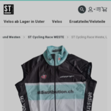
Velos ab Lager in Uster
Velos
Ersatzteile/Veloteile
n und Westen
ST Cycling Race WESTE
ST Cycling Race Weste, L