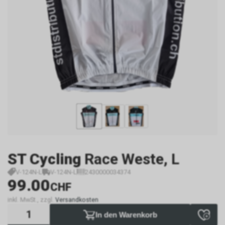
ST Cycling
Race Weste, L
V-124N-L
V-124N-L
2430000034374
99.00
CHF
inkl. MwSt., zzgl.
Versandkosten
In den Warenkorb