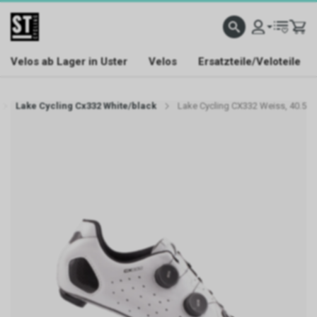
Velos ab Lager in Uster
Velos
Ersatzteile/Veloteile
Lake Cycling Cx332 White/black
Lake Cycling CX332 Weiss, 40.5