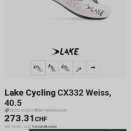
Lake Cycling
CX332 Weiss,
40.5
CX332-3012347
8718568045990
273.31
CHF
inkl. MwSt., zzgl.
Versandkosten