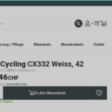
rung / Pflege
Bikedeals
Monatsdeals
Outlet
 Cycling
CX332 Weiss, 42
17216
8718568046102
46
CHF
zzgl.
Versandkosten
In den Warenkorb
verfügbar