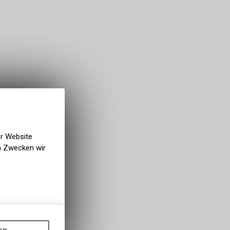
er Website
en Zwecken wir
gen auf
ots, wie die