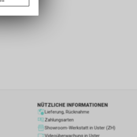
en
ass die
nformationen
s sowie für
icht
tzer, durch
Dienste zu
ie den
wenn sie nur
den Benutzer
NÜTZLICHE INFORMATIONEN
aten des
Lieferung, Rücknahme
flächen zu
Zahlungsarten
Showroom-Werkstatt in Uster (ZH)
Videoüberwachung in Uster