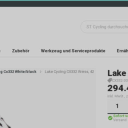
e
Zubehör
Werkzeug und Serviceprodukte
Ernäh
Lake
ng Cx332 White/black
Lake Cycling CX332 Weiss, 42
CX332-30
294.
inkl. MwSt., 
Sofort 
Versand