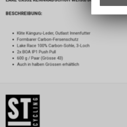
BESCHREIBUNG:
Klite Känguru-Leder, Outlast Innenfutter
Formbarer Carbon-Fersenschutz
Lake Race 100% Carbon-Sohle, 3-Loch
2x BOA IP1 Push Pull
600 g / Paar (Grösse 43)
Auch in halben Grössen erhältlich