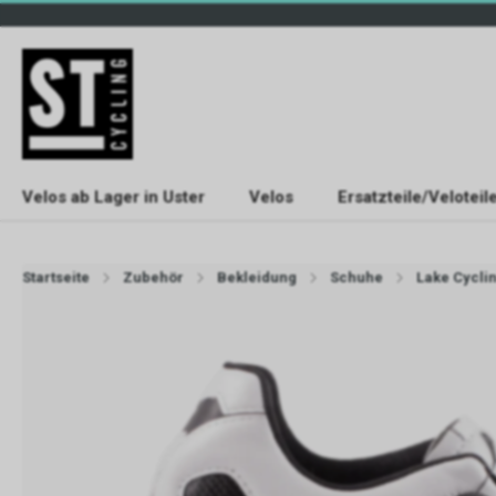
Velos ab Lager in Uster
Velos
Ersatzteile/Veloteil
Startseite
Zubehör
Bekleidung
Schuhe
Lake Cycli