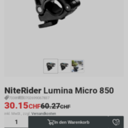
NiteRider
Lumina Micro 850
73389
0702699067837
30.15
60.27
CHF
CHF
inkl. MwSt., zzgl.
Versandkosten
In den Warenkorb