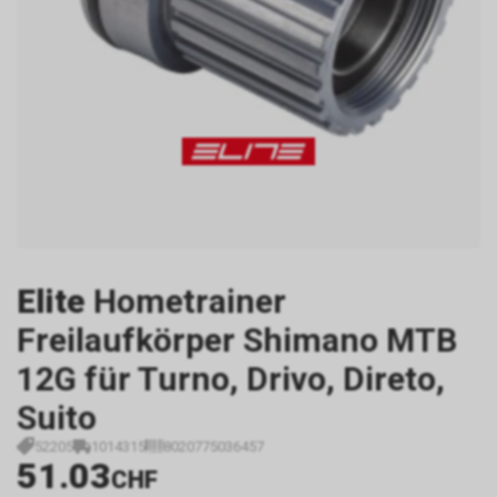
Elite
Hometrainer
Freilaufkörper Shimano MTB
12G für Turno, Drivo, Direto,
Suito
52205
1014315
8020775036457
51.03
CHF