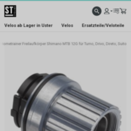
Velos ab Lager in Uster
Velos
Ersatzteile/Veloteile
e Hometrainer Freilaufkörper Shimano MTB 12G für Turno, Drivo, Direto, Suito