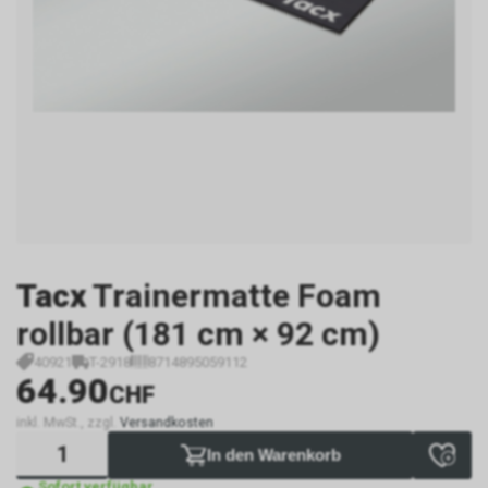
Tacx
Trainermatte Foam
rollbar (181 cm × 92 cm)
40921
T-2918
8714895059112
64.90
CHF
inkl. MwSt., zzgl.
Versandkosten
In den Warenkorb
Sofort verfügbar