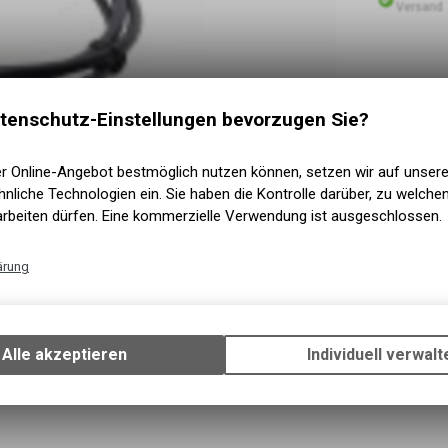
Versand
tenschutz-Einstellungen bevorzugen Sie?
er Online-Angebot bestmöglich nutzen können, setzen wir auf unser
nliche Technologien ein. Sie haben die Kontrolle darüber, zu welch
arbeiten dürfen. Eine kommerzielle Verwendung ist ausgeschlossen.
ärung
Technische Funktionen
Wir erfassen und speichern bestimmte Interaktionen und Einstellun
Ihrem Gerät, um die grundlegenden Funktionen unseres Online-Angeb
Alle akzeptieren
Individuell verwalt
Verwendung des Warenkorbs, zu ermöglichen. Bitte beachten Sie, d
gespeicherten Daten keinerlei Rückschlüsse auf Ihre persönlichen I
zulassen.