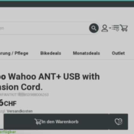
rung / Pflege
Bikedeals
Monatsdeals
Outlet
oo
Wahoo ANT+ USB with
sion Cord.
WFANTKIT1
853988006263
6
CHF
zzgl.
Versandkosten
In den Warenkorb
verfügbar