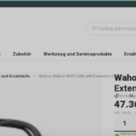
e
Zubehör
Werkzeug und Serviceprodukte
Ernäh
Wah
und Ersatzteile
Wahoo Wahoo ANT+ USB with Extension Cord.
Exten
48784
47.3
inkl. MwSt., 
Sofort 