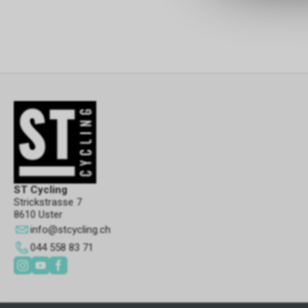
ST Cycling
Strickstrasse 7
8610 Uster
info
@
stcycling.ch
044 558 83 71