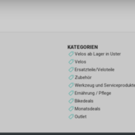
Funktionale Cookies
Funktionale Cookies sind für die Bereitstellung der Dienste des Shop
den ordnungsgemäßen Betrieb unbedingt erforderlich, daher ist es n
möglich, ihre Verwendung abzulehnen. Sie ermöglichen es dem Benu
unsere Website zu navigieren und die verschiedenen Optionen oder 
nutzen, die auf dieser vorhanden sind.
KATEGORIEN
Werbe-Cookies
Velos ab Lager in Uster
Sie sind diejenigen, die Informationen über die Anzeigen sammeln, d
Velos
Benutzern der Website angezeigt werden. Sie können anonym sein, 
Ersatzteile/Veloteile
Informationen über die angezeigten Werbeflächen sammeln, ohne 
Zubehör
zu identifizieren, oder personalisiert, wenn sie personenbezogene D
Werkzeug und Serviceprodukt
Benutzers des Shops durch einen Dritten sammeln, um diese Werbe
personalisieren.
Ernährung / Pflege
Bikedeals
Analyse-Cookies
Monatsdeals
Sie sammeln Informationen über das Surferlebnis des Benutzers im
Outlet
normalerweise anonym, obwohl sie manchmal auch eine eindeutige
eindeutige Identifizierung des Benutzers ermöglichen, um Berichte ü