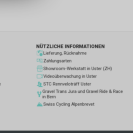
s sowie für
icht
tzer, durch
Dienste zu
NÜTZLICHE INFORMATIONEN
Lieferung, Rücknahme
ie den
Zahlungsarten
wenn sie nur
Showroom-Werkstatt in Uster (ZH)
den Benutzer
Videoüberwachung in Uster
aten des
e
STC Rennve­loträff Uster
flächen zu
Gravel Trans Jura und Gravel Ride & Race
in Bern
Swiss Cycling Alpenbrevet
 Geschäft,
 und
ber die