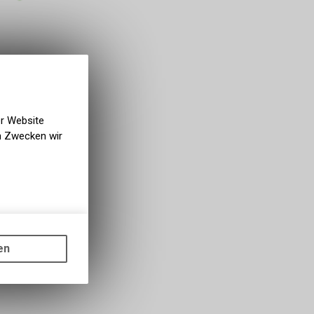
er Website
en Zwecken wir
gen auf
ots, wie die
en
ass die
nformationen