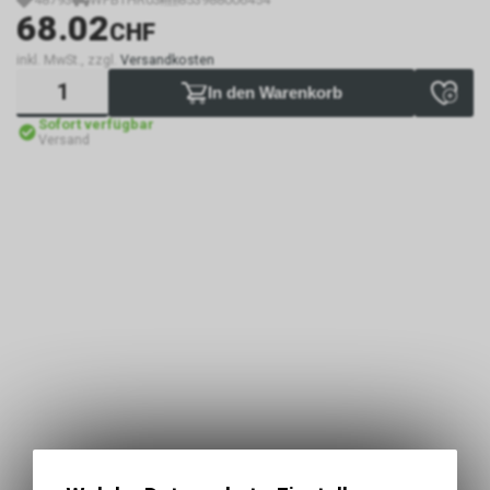
68.02
CHF
inkl. MwSt., zzgl.
Versandkosten
In den Warenkorb
Sofort verfügbar
Versand