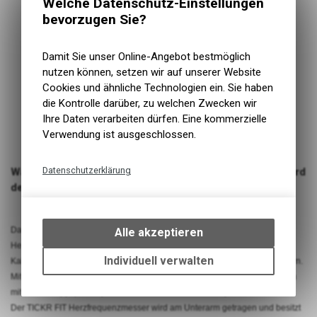
Welche Datenschutz-Einstellungen
bevorzugen Sie?
Damit Sie unser Online-Angebot bestmöglich
nutzen können, setzen wir auf unserer Website
Cookies und ähnliche Technologien ein. Sie haben
die Kontrolle darüber, zu welchen Zwecken wir
Ihre Daten verarbeiten dürfen. Eine kommerzielle
Verwendung ist ausgeschlossen.
Datenschutzerklärung
Wahoo TICKR Fit Optical Herzfrequenz-Armband/brassard
de rythme cardiaque
Technische Funktionen
Wir erfassen und speichern
bestimmte Interaktionen und
Das TICKR FIT Herzfrequenz-Armband verwendet eine optische
Alle akzeptieren
Einstellungen auf Ihrem Gerät,
Herzfrequenz-Technologie, um präzise Herzfrequenz- und
um die grundlegenden
Individuell verwalten
Kalorienverbrennungsdaten im bisher komfortabelsten Formfaktor zu liefern.
Funktionen unseres Online-
Mit Bluetooth- und ANT+-Technologie ausgestattet zum nahtlosen Koppeln
Angebots, wie die Verwendung
mit Fitness-Apps, Smartphones sowie GPS-Fahrradcomputern und -uhren.
des Warenkorbs, zu
Der TICKR FIT Herzfrequenzmesser wird am Unterarm getragen und besitzt
ermöglichen. Bitte beachten Sie,