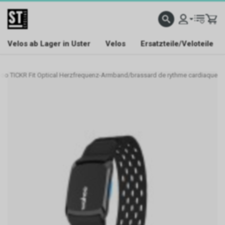
Velos ab Lager in Uster
Velos
Ersatzteile/Veloteile
o TICKR Fit Optical Herzfrequenz-Armband/brassard de rythme cardiaque