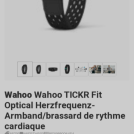
Wahoo
Wahoo TICKR Fit
Optical Herzfrequenz-
Armband/brassard de rythme
cardiaque
48793
WFBTHR03
853988006454