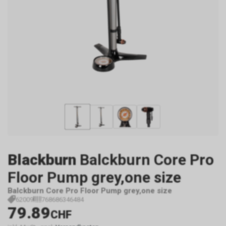
Blackburn
Balckburn Core Pro
Floor Pump grey,one size
Balckburn Core Pro Floor Pump grey,one size
62009
768686346484
79.89
CHF