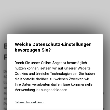
Welche Datenschutz-Einstellungen
Balckburn Core Pro Floor
bevorzugen Sie?
Pump
Damit Sie unser Online-Angebot bestmöglich
nutzen können, setzen wir auf unserer Website
Die Core Pro Standpumpe ist aus leichtem und sehr soliden
Cookies und ähnliche Technologien ein. Sie haben
6061 Aluminium und ist über 70 cm hoch, was ihr die grösste
die Kontrolle darüber, zu welchen Zwecken wir
Luftkammer in unserer Produktreihe verleiht. Das bedeutet
Ihre Daten verarbeiten dürfen. Eine kommerzielle
weniger Pumpen für mehr Druck. Die Core Pro verfügt
Verwendung ist ausgeschlossen.
ausserdem über einen 129 cm extra langen Schlauch, mit dem
sich das Rad einfach aufpumpen lässt. Unser AirTap-
Datenschutzerklärung
Pumpenkopf ist so konstruiert, dass er mit Sclaverand-,
Schrader- und sogar Dunlop-Ventilen kompatibel ist. Er verfügt