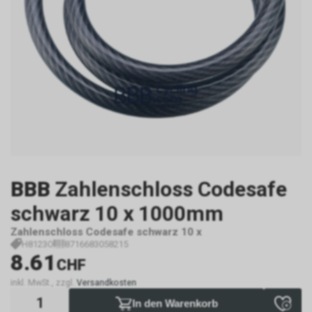
BBB
Zahlenschloss Codesafe
schwarz 10 x 1000mm
Zahlenschloss Codesafe schwarz 10 x
H8123O
8716683058215
8.61
CHF
inkl. MwSt., zzgl.
Versandkosten
In den Warenkorb