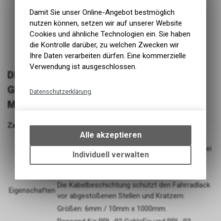
Damit Sie unser Online-Angebot bestmöglich
nutzen können, setzen wir auf unserer Website
Cookies und ähnliche Technologien ein. Sie haben
die Kontrolle darüber, zu welchen Zwecken wir
Ihre Daten verarbeiten dürfen. Eine kommerzielle
Verwendung ist ausgeschlossen.
DICKES UND HALTBARES, IN SICH
GEDREHTES INNERES STAHLKABEL FÜR
Datenschutzerklärung
MAXIMALEN SCHUTZ.
Technische Funktionen
Wir erfassen und speichern
Zahlenschloss Codesafe schwarz 10 x 1000mm
bestimmte Interaktionen und
Alle akzeptieren
Einstellungen auf Ihrem Gerät,
4-stelliger Zahlencode - Zahlenkombination frei
um die grundlegenden
Individuell verwalten
wählbar.
Funktionen unseres Online-
Robuster Schließmechanismus aus Metall.
Angebots, wie die Verwendung
des Warenkorbs, zu
Die Kabelbeschichtung schützt den Fahrradlack
Eigenschaften
ermöglichen. Bitte beachten Sie,
vor abgestoßenen Stellen und Kratzern.
dass die gespeicherten Daten
Größen: 6mm / 10mm x 1000mm.
keinerlei Rückschlüsse auf Ihre