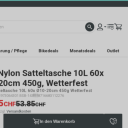
rung / Pflege
Bikedeals
Monatsdeals
Outlet
Nylon Satteltasche 10L 60x
20cm 450g, Wetterfest
teltasche 10L 60x Ø10-20cm 450g Wetterfest
2973064301 BSB-143
8716683112276
5
53.85
CHF
CHF
zzgl.
Versandkosten
In den Warenkorb