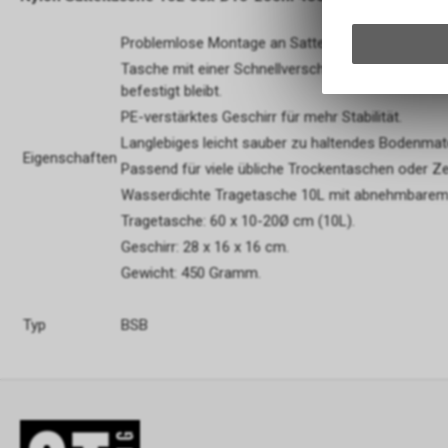
Problemlose Montage an Sattelschienen und Satte
Tasche mit einer Schnellverschluss-Schnalle ab
befestigt bleibt.
PE-verstärktes Geschirr für mehr Stabilität.
Langlebiges leicht sauber zu haltendes Bodenmate
Eigenschaften
Passend für viele übliche Trockentaschen oder Zel
Wasserdichte Tragetasche 10L mit abnehmbarem 
Tragetasche: 60 x 10-20Ø cm (10L).
Geschirr: 28 x 16 x 16 cm.
Gewicht: 450 Gramm.
Typ
BSB