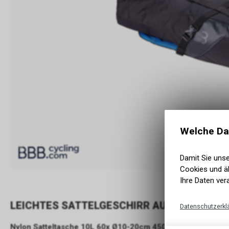
Welche Da
Damit Sie uns
Cookies und äh
Ihre Daten ver
LEICHTES SATTELGESCHIRR AUS NYLON MI
Datenschutzerkl
Nylon Satteltasche 10L 60x Ø10-20cm 450g, Wetterfest