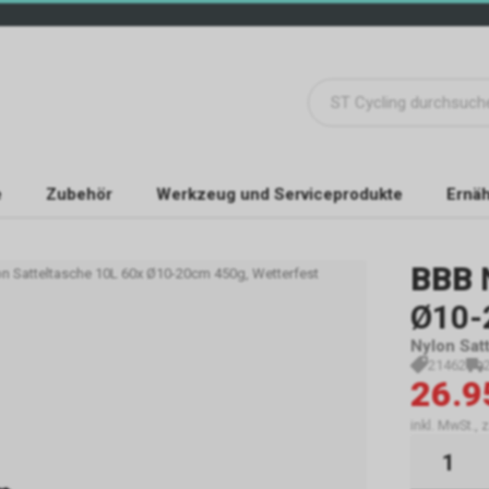
e
Zubehör
Werkzeug und Serviceprodukte
Ernäh
BBB
n Satteltasche 10L 60x Ø10-20cm 450g, Wetterfest
Ø10-
Nylon Sat
21462
26.9
inkl. MwSt., 