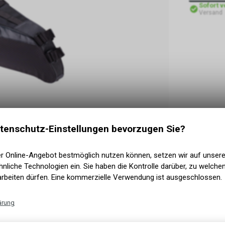
Sofort 
Versand
tenschutz-Einstellungen bevorzugen Sie?
er Online-Angebot bestmöglich nutzen können, setzen wir auf unser
nliche Technologien ein. Sie haben die Kontrolle darüber, zu welch
arbeiten dürfen. Eine kommerzielle Verwendung ist ausgeschlossen.
T WETTERFESTER TRAGETASCHE.
ärung
Technische Funktionen