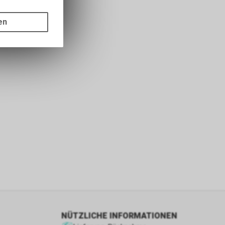
gen auf
ots, wie die
en
ass die
nformationen
s sowie für
icht
tzer, durch
Dienste zu
ie den
wenn sie nur
den Benutzer
aten des
flächen zu
NÜTZLICHE INFORMATIONEN