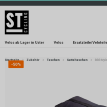
Velos ab Lager in Uster
Velos
Ersatzteile/Veloteil
Startseite
Zubehör
Taschen
Satteltaschen
BBB Nylo
-50%