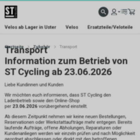
Velos ab Lager in Uster
Velos
Ersatzteile/Veloteile
Startseite
Transport
Zubehör
Transport
Information zum Betrieb von
ST Cycling ab 23.06.2026
Liebe Kundinnen und Kunden
Wir möchten euch informieren, dass ST Cycling den
Ladenbetrieb sowie den Online-Shop
per
23.06.2026
vorübergehend einstellt.
Ab diesem Zeitpunkt nehmen wir keine neuen Bestellungen,
Reservationen oder Werkstattaufträge mehr entgegen. Bereits
laufende Aufträge, offene Abholungen, Reparaturen oder
Kundenanliegen werden wir einzeln prüfen und nach Möglichkeit
geordnet abschliessen oder direkt mit den betroffenen